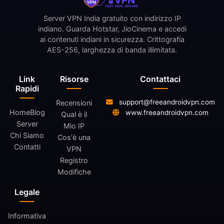
Server VPN India gratuito con indirizzo IP
indiano. Guarda Hotstar, JioCinema e accedi
ai contenuti indiani in sicurezza. Crittografia
AES-256, larghezza di banda illimitata.
Link
Risorse
Contattaci
Rapidi
support@freeandroidvpn.com
Recensioni
Home
Blog
www.freeandroidvpn.com
Qual è il
Server
Mio IP
Chi Siamo
Cos'è una
Contatti
VPN
Registro
Modifiche
Legale
Informativa