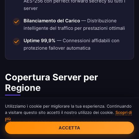
AES-256 con perfect forward secrecy su tutti i
server
Bilanciamento del Carico
— Distribuzione
intelligente del traffico per prestazioni ottimali
Uptime 99,9%
— Connessioni affidabili con
protezione failover automatica
Copertura Server per
Regione
La nostra rete server copre tutte le principali regioni,
Utilizziamo i cookie per migliorare la tua esperienza. Continuando
a visitare questo sito accetti il nostro utilizzo dei cookie.
Scopri di
garantendoti di trovare sempre una connessione
più
Consenso ai Cookie
veloce e affidabile ovunque tu sia nel mondo:
ACCETTA