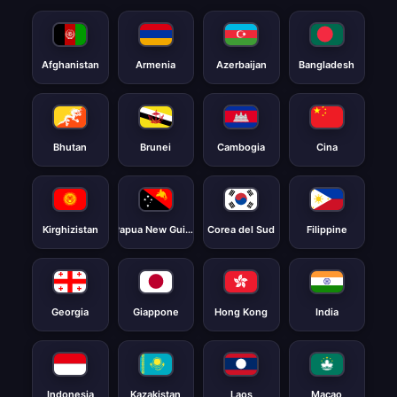
Afghanistan
Armenia
Azerbaijan
Bangladesh
Bhutan
Brunei
Cambogia
Cina
Kirghizistan
Papua New Guinea
Corea del Sud
Filippine
Georgia
Giappone
Hong Kong
India
Indonesia
Kazakistan
Laos
Macao