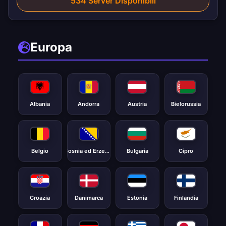
534
Server Disponibili
Europa
Albania
Andorra
Austria
Bielorussia
Belgio
Bosnia ed Erzegovina
Bulgaria
Cipro
Croazia
Danimarca
Estonia
Finlandia