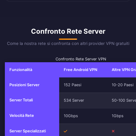
Confronto Rete Server
Come la nostra rete si confronta con altri provider VPN gratuiti
Confronto Rete Server VPN
Funzionalità
Free Android VPN
Altre VPN Gr
Posizioni Server
152 Paesi
10-20 Paesi
Server Totali
534 Server
50-100 Serv
Velocità Rete
10Gbps
1Gbps
Server Specializzati
Sì
No