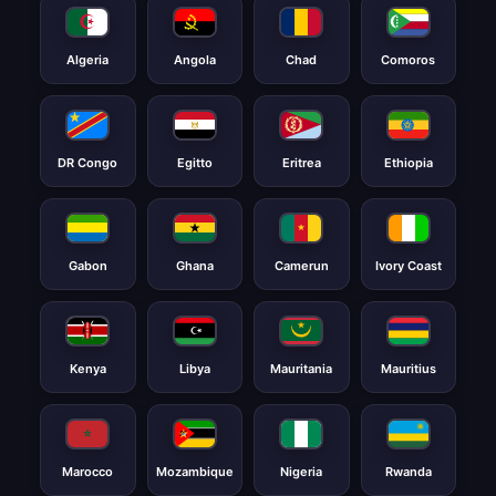
Algeria
Angola
Chad
Comoros
DR Congo
Egitto
Eritrea
Ethiopia
Gabon
Ghana
Camerun
Ivory Coast
Kenya
Libya
Mauritania
Mauritius
Marocco
Mozambique
Nigeria
Rwanda