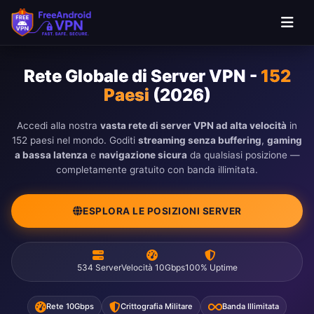
Rete Globale di Server VPN -
152
Paesi
(2026)
Accedi alla nostra
vasta rete di server VPN ad alta velocità
in
152 paesi nel mondo. Goditi
streaming senza buffering
,
gaming
a bassa latenza
e
navigazione sicura
da qualsiasi posizione —
completamente gratuito con banda illimitata.
ESPLORA LE POSIZIONI SERVER
534 Server
Velocità 10Gbps
100% Uptime
Rete 10Gbps
Crittografia Militare
Banda Illimitata