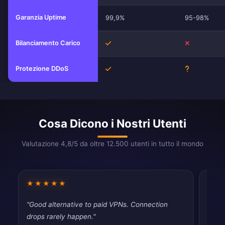
Garanzia Uptime
99,9%
95-98%
Bilanciamento Carico
Sì
No
Protezione DDoS
Sì
Sconosciut
Cosa Dicono i Nostri Utenti
Valutazione 4,8/5 da oltre 12.500 utenti in tutto il mondo
★★★★★
★★
"Good alternative to paid VPNs. Connection
"Pret
drops rarely happen."
secur