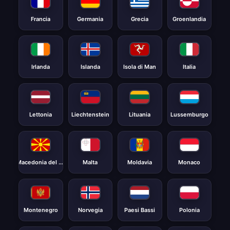
Francia
Germania
Grecia
Groenlandia
Irlanda
Islanda
Isola di Man
Italia
Lettonia
Liechtenstein
Lituania
Lussemburgo
Macedonia del Nord
Malta
Moldavia
Monaco
Montenegro
Norvegia
Paesi Bassi
Polonia