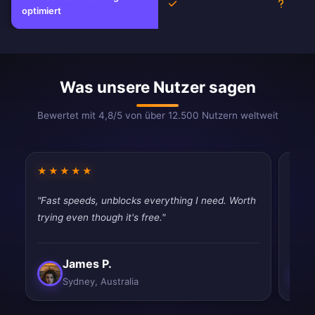
Ja
Unbeka
optimiert
Was unsere Nutzer sagen
Bewertet mit 4,8/5 von über 12.500 Nutzern weltweit
★★★★★
★★
"Fast speeds, unblocks everything I need. Worth
"Fast
trying even though it's free."
tryin
James P.
Sydney, Australia