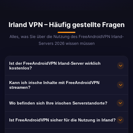
Irland VPN – Häufig gestellte Fragen
Alles, was Sie über die Nutzung des FreeAndroidVPN Irland-
Servers 2026 wissen müssen
Ist der FreeAndroidVPN Irland-Server wirklich
kostenlos?
100% kostenlos. Server in Dublin, Cork und
Kann ich irische Inhalte mit FreeAndroidVPN
Galway. Keine Kreditkarte, keine Registrierung.
streamen?
Wir bieten unbegrenzten Zugang zu allen
Optimiert für RTÉ Player (kostenlos), TG4,
Wo befinden sich Ihre irischen Serverstandorte?
irischen Serverstandorten ohne versteckte
Virgin Media Ireland und GAAGO. Irland hat
Kosten.
einzigartige Sportinhalte (GAA) die nirgendwo
Dublin, Cork und Galway. Alle Server verfügen
Ist FreeAndroidVPN sicher für die Nutzung in Irland?
sonst verfügbar sind. 10-Gbit/s-Server für
über 10-Gbit/s-Verbindungen. Der Dublin-
pufferfreies Streaming.
Server befindet sich am INEX (Internet Neutral
Ja. AES-256-Verschlüsselung und strikte