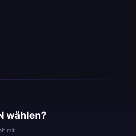
N wählen?
it mit