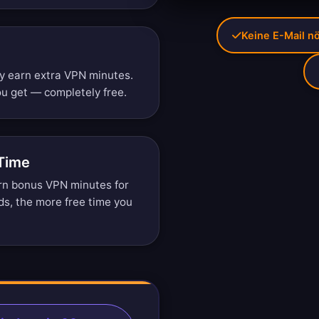
Keine E-Mail nö
ly earn extra VPN minutes.
u get — completely free.
 Time
arn bonus VPN minutes for
ds, the more free time you