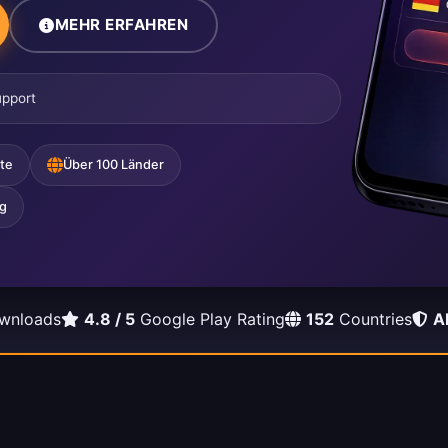
MEHR ERFAHREN
pport
te
Über 100 Länder
g
wnloads
4.8 / 5
Google Play Rating
152
Countries
A