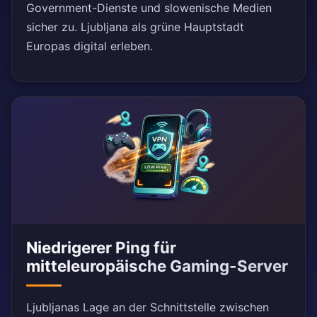
Government-Dienste und slowenische Medien
sicher zu. Ljubljana als grüne Hauptstadt
Europas digital erleben.
Niedrigerer Ping für
mitteleuropäische Gaming-Server
Ljubljanas Lage an der Schnittstelle zwischen