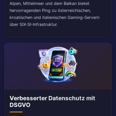
Alpen, Mittelmeer und dem Balkan bietet
hervorragenden Ping zu österreichischen,
kroatischen und italienischen Gaming-Servern
über SIX-SI-Infrastruktur.
Verbesserter Datenschutz mit
DSGVO