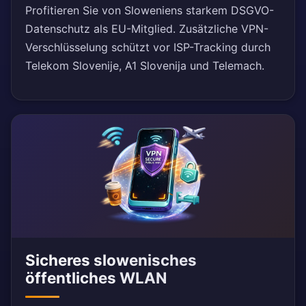
Profitieren Sie von Sloweniens starkem DSGVO-
Datenschutz als EU-Mitglied. Zusätzliche VPN-
Verschlüsselung schützt vor ISP-Tracking durch
Telekom Slovenije, A1 Slovenija und Telemach.
Sicheres slowenisches
öffentliches WLAN