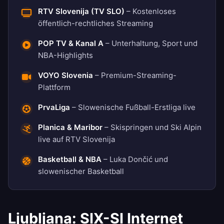
RTV Slovenija (TV SLO)
– Kostenloses
öffentlich-rechtliches Streaming
POP TV & Kanal A
– Unterhaltung, Sport und
NBA-Highlights
VOYO Slovenia
– Premium-Streaming-
Plattform
PrvaLiga
– Slowenische Fußball-Erstliga live
Planica & Maribor
– Skispringen und Ski Alpin
live auf RTV Slovenija
Basketball & NBA
– Luka Dončić und
slowenischer Basketball
Ljubljana: SIX-SI Internet