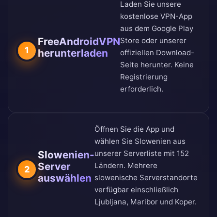
Laden Sie unsere
kostenlose VPN-App
aus dem
Google Play
FreeAndroidVPN
Store
oder unserer
1
herunterladen
offiziellen Download-
Seite
herunter. Keine
Registrierung
erforderlich.
Öffnen Sie die App und
wählen Sie Slowenien aus
Slowenien-
unserer
Serverliste mit 152
Server
Ländern
. Mehrere
2
auswählen
slowenische Serverstandorte
verfügbar einschließlich
Ljubljana, Maribor und Koper.