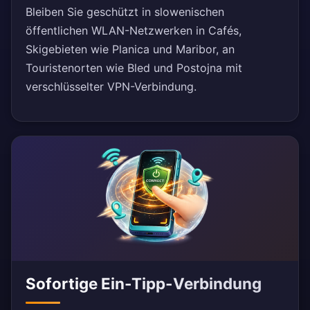
Bleiben Sie geschützt in slowenischen
öffentlichen WLAN-Netzwerken in Cafés,
Skigebieten wie Planica und Maribor, an
Touristenorten wie Bled und Postojna mit
verschlüsselter VPN-Verbindung.
Sofortige Ein-Tipp-Verbindung