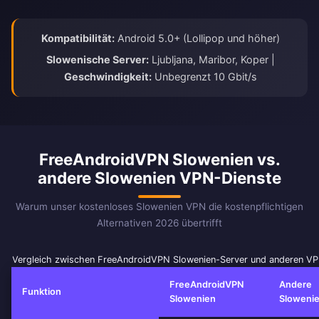
Kompatibilität:
Android 5.0+ (Lollipop und höher)
Slowenische Server:
Ljubljana, Maribor, Koper |
Geschwindigkeit:
Unbegrenzt 10 Gbit/s
FreeAndroidVPN Slowenien vs.
andere Slowenien VPN-Dienste
Warum unser kostenloses Slowenien VPN die kostenpflichtigen
Alternativen 2026 übertrifft
Vergleich zwischen FreeAndroidVPN Slowenien-Server und anderen V
FreeAndroidVPN
Andere
Funktion
Slowenien
Sloweni