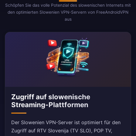
Schöpfen Sie das volle Potenzial des slowenischen Internets mit
den optimierten Slowenien VPN-Servern von FreeAndroidVPN
aus
Zugriff auf slowenische
Streaming-Plattformen
Der Slowenien VPN-Server ist optimiert für den
Zugriff auf RTV Slovenija (TV SLO), POP TV,