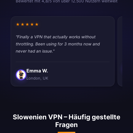
Bewertet mit 4,8/5 von über 12.500 Nutzern weltweit
★★★★★
★★
"Finally a VPN that actually works without
"Work
throttling. Been using for 3 months now and
satisf
never had an issue."
Emma W.
London, UK
Slowenien VPN – Häufig gestellte
Fragen