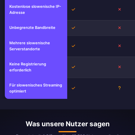
Kostenlose slowenische IP-
Ja
Nein
Adresse
Unbegrenzte Bandbreite
Ja
Nein
Mehrere slowenische
Ja
Nein
Serverstandorte
Keine Registrierung
Ja
Nein
erforderlich
Für slowenisches Streaming
Ja
Unbeka
optimiert
Was unsere Nutzer sagen