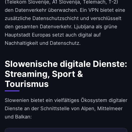
(Telekom Slovenije, A1 Slovenija, Telemach, T-2)
den Datenverkehr überwachen. Ein VPN bietet eine
zusätzliche Datenschutzschicht und verschlüsselt
den gesamten Datenverkehr. Ljubljana als grüne
Hauptstadt Europas setzt auch digital auf
Nachhaltigkeit und Datenschutz.
Slowenische digitale Dienste:
Streaming, Sport &
Tourismus
Slowenien bietet ein vielfältiges Ökosystem digitaler
Dienste an der Schnittstelle von Alpen, Mittelmeer
und Balkan: