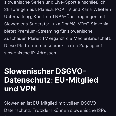
slowenische Serien und Live-Sport einschließlich
Skispringen aus Planica. POP TV und Kanal A liefern
Unterhaltung, Sport und NBA-Übertragungen mit
Sloweniens Superstar Luka Dončić. VOYO Slovenia
bietet Premium-Streaming für slowenische
Zuschauer. Planet TV ergänzt die Medienlandschaft.
Diese Plattformen beschränken den Zugang auf
slowenische IP-Adressen.
Slowenischer DSGVO-
Datenschutz: EU-Mitglied
und VPN
Slowenien ist EU-Mitglied mit vollem DSGVO-
Datenschutz. Trotzdem können slowenische ISPs