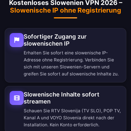
Kostenloses Slowenien VPN 2026 –
Slowenische IP ohne Registrierung
Sofortiger Zugang zur
slowenischen IP
Erhalten Sie sofort eine slowenische IP-
Adresse ohne Registrierung. Verbinden Sie
sich mit unseren Slowenien-Servern und
greifen Sie sofort auf slowenische Inhalte zu.
Slowenische Inhalte sofort
streamen
Schauen Sie RTV Slovenija (TV SLO), POP TV,
Kanal A und VOYO Slovenia direkt nach der
Installation. Kein Konto erforderlich.