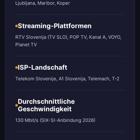
Ljubljana, Maribor, Koper
Streaming-Plattformen
RTV Slovenija (TV SLO), POP TV, Kanal A, VOYO,
Planet TV
ISP-Landschaft
Telekom Slovenije, A1 Slovenija, Telemach, T-2
Durchschnittliche
Geschwindigkeit
130 Mbit/s (SIX-SI-Anbindung 2026)