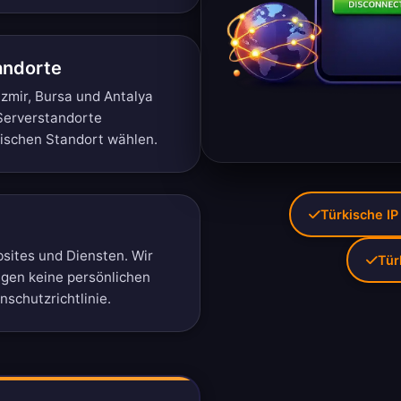
andorte
 Izmir, Bursa und Antalya
Serverstandorte
kischen Standort wählen.
Türkische IP
sites und Diensten. Wir
Tür
igen keine persönlichen
schutzrichtlinie
.