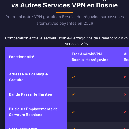
vs Autres Services VPN en Bosnie
Pourquoi notre VPN gratuit en Bosnie-Herzégovine surpasse les
alternatives payantes en 2026
Comparaison entre le serveur Bosnie-Herzégovine de FreeAndroidVPN 
services VPN
FreeAndroidVPN
Au
Fonctionnalité
Bosnie-Herzégovine
Bo
Adresse IP Bosniaque
Oui
N
Gratuite
Bande Passante Illimitée
Oui
N
Plusieurs Emplacements de
Oui
N
Serveurs Bosniens