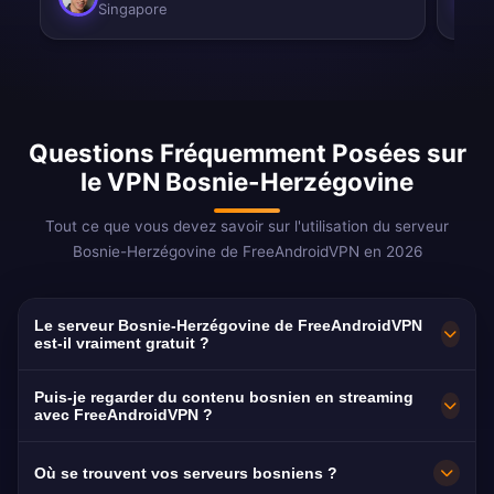
Singapore
Questions Fréquemment Posées sur
le VPN Bosnie-Herzégovine
Tout ce que vous devez savoir sur l'utilisation du serveur
Bosnie-Herzégovine de FreeAndroidVPN en 2026
Le serveur Bosnie-Herzégovine de FreeAndroidVPN
est-il vraiment gratuit ?
Oui ! Le serveur Bosnie de FreeAndroidVPN est
Puis-je regarder du contenu bosnien en streaming
100% gratuit, sans frais cachés, sans période
avec FreeAndroidVPN ?
d'essai et sans carte de crédit requise. Accès
Notre VPN Bosnie est optimisé pour BHT1, FTV,
Où se trouvent vos serveurs bosniens ?
illimité aux serveurs VPN bosniens à Sarajevo,
RTRS et Hayat TV avec un streaming HD fluide