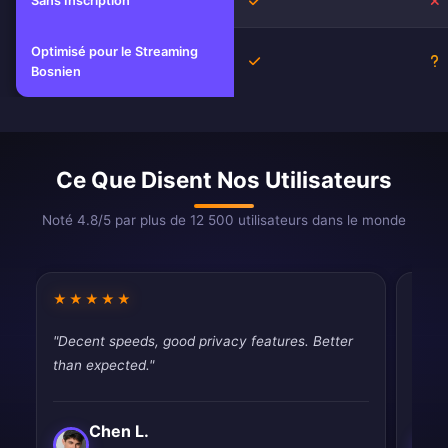
Sans Inscription
Oui
N
Optimisé pour le Streaming
Oui
I
Bosnien
Ce Que Disent Nos Utilisateurs
Noté 4.8/5 par plus de 12 500 utilisateurs dans le monde
★★★★★
★★
"Decent speeds, good privacy features. Better
"Had 
than expected."
quic
Chen L.