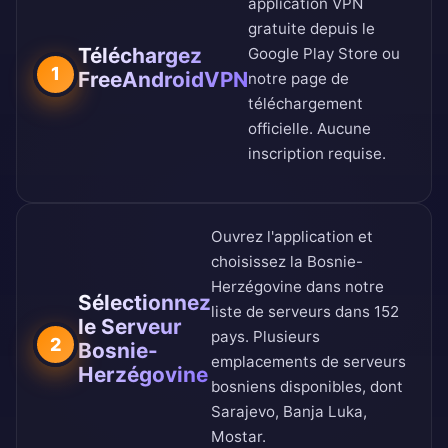
application VPN
gratuite depuis le
Téléchargez
Google Play Store
ou
1
FreeAndroidVPN
notre
page de
téléchargement
officielle
. Aucune
inscription requise.
Ouvrez l'application et
choisissez la Bosnie-
Herzégovine dans notre
Sélectionnez
liste de serveurs dans 152
le Serveur
pays
. Plusieurs
2
Bosnie-
emplacements de serveurs
Herzégovine
bosniens disponibles, dont
Sarajevo, Banja Luka,
Mostar.