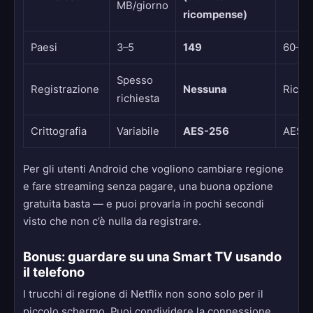
MB/giorno
ricompense)
Paesi
3–5
149
60–10
Spesso
Registrazione
Nessuna
Richi
richiesta
Crittografia
Variabile
AES-256
AES-
Per gli utenti Android che vogliono cambiare regione
e fare streaming senza pagare, una buona opzione
gratuita basta — e puoi provarla in pochi secondi
visto che non c’è nulla da registrare.
Bonus: guardare su una Smart TV usando
il telefono
I trucchi di regione di Netflix non sono solo per il
piccolo schermo. Puoi condividere la connessione