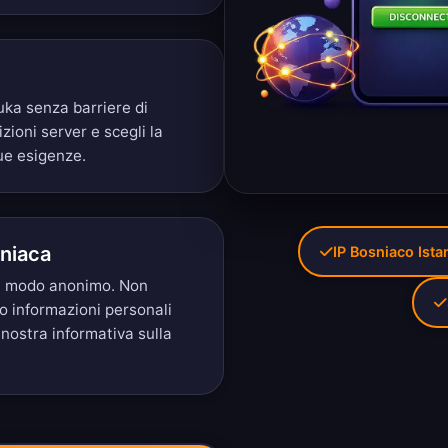
uka senza barriere di
izioni server
e scegli la
ue esigenze.
sniaca
IP Bosniaco Ist
 in modo anonimo. Non
mo informazioni personali
 nostra
informativa sulla