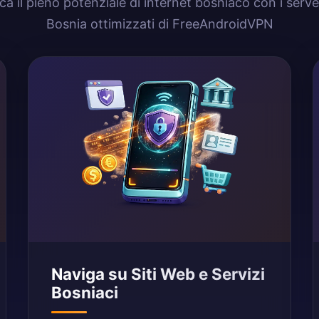
ca il pieno potenziale di internet bosniaco con i serv
Bosnia ottimizzati di FreeAndroidVPN
Naviga su Siti Web e Servizi
Bosniaci