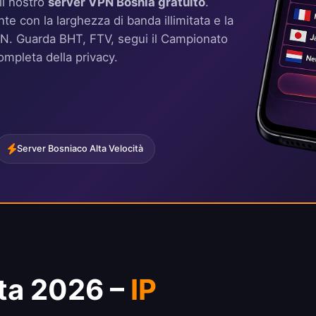
il nostro
server VPN Bosnia gratuito
.
te con la larghezza di banda illimitata e la
dVPN. Guarda BHT, FTV, segui il Campionato
ompleta della privacy.
Server Bosniaco Alta Velocità
ta 2026 –
IP