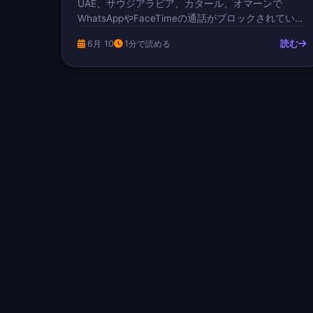
UAE、サウジアラビア、カタール、オマーンで
WhatsAppやFaceTimeの通話がブロックされていま
すか？無料VPNで3ステップでWhatsApp通話を無料
読む
6月 10
1分で読める
にする方法を解説。登録不要、AES-256暗号化、
Botim料金なし。