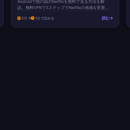
Androidで他の国のNetflixを無料で見る方法を解
説。無料VPNで3ステップでNetflixの地域を変更
し、アメリカのNetflixを解除、プロキシエラー
読む
6月 9
1分で読める
m7111を修正し、149か国にアクセス。登録不要、
AES-256暗号化。