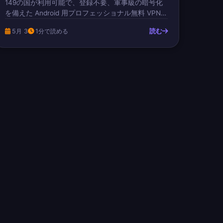
149の国が利用可能で、登録不要、軍事級の暗号化
を備えた Android 用プロフェッショナル無料 VPN
をお探しですか？ 当社の無料軍事級 VPN アプリで
読む
5月 3
1分で読める
あなたの Android デバイスを保護する方法を発見し
てください。完全無料、無制限の帯域幅、厳格なノ
ーログポリシー付き。Google Play ストアからアプ
リをダウンロードするだけで、プライバシーを保護
し、ブロックされたコンテンツにアクセスし、数秒
で匿名にサーフィンできます。 Android用無料VPN
2026：違いを生む6つの主要機能 当社の無料
Android…