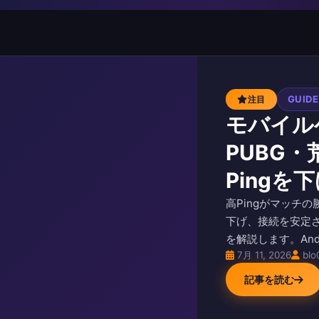
GUID
注目
モバイル
PUBG
Pingを
高Pingがマッチの
下げ、接続を安定
を解説します。And
7月 11, 2026
blo
記事を読む