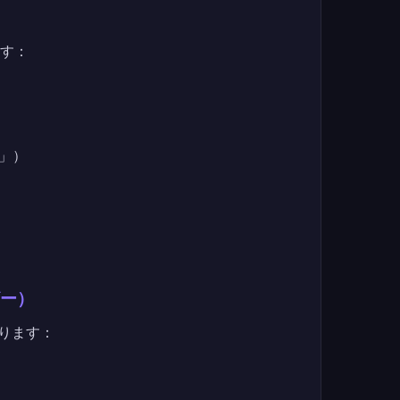
ます：
」）
ザー）
ります：