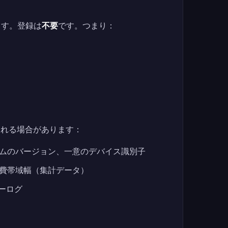
ます。登録は
不要
です。つまり：
される場合があります：
ムのバージョン、一意のデバイス識別子
費帯域幅（集計データ）
ーログ