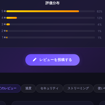
評価分布
5★
82%
4★
12%
3★
4%
2★
1%
1★
1%
レビューを投稿する
ユーザーレビ
てのレビュー
速度
セキュリティ
ストリーミング
使い