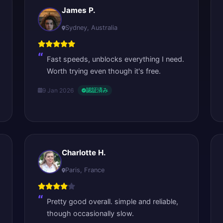
James P.
Sydney, Australia
Fast speeds, unblocks everything I need.
Worth trying even though it's free.
9 Jan 2026
認証済み
Charlotte H.
Paris, France
Pretty good overall. simple and reliable,
though occasionally slow.