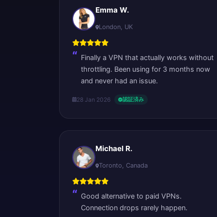
Emma W.
London, UK
Finally a VPN that actually works without
throttling. Been using for 3 months now
and never had an issue.
28 Jan 2026
認証済み
Michael R.
Toronto, Canada
Good alternative to paid VPNs.
Connection drops rarely happen.