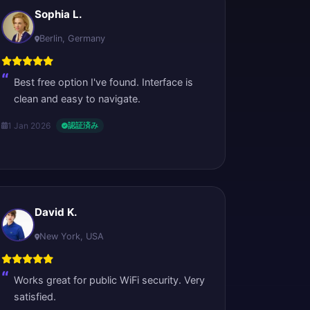
Sophia L.
Berlin, Germany
Best free option I've found. Interface is
clean and easy to navigate.
1 Jan 2026
認証済み
David K.
New York, USA
Works great for public WiFi security. Very
satisfied.