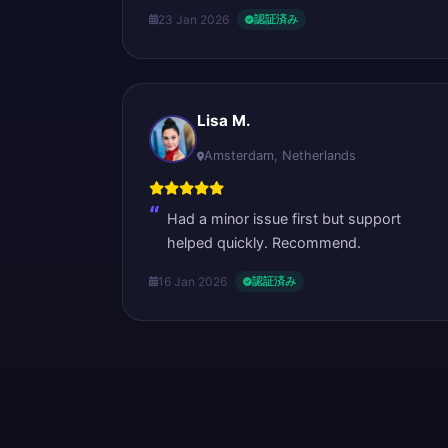
23 Jan 2026
認証済み
Lisa M.
Amsterdam, Netherlands
Had a minor issue first but support
helped quickly. Recommend.
16 Jan 2026
認証済み