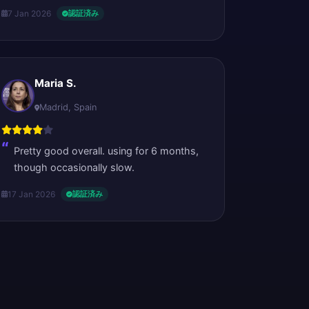
7 Jan 2026
認証済み
Maria S.
Madrid, Spain
Pretty good overall. using for 6 months,
though occasionally slow.
17 Jan 2026
認証済み