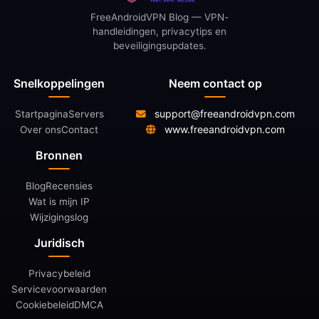
FreeAndroidVPN Blog — VPN-
handleidingen, privacytips en
beveiligingsupdates.
Snelkoppelingen
Neem contact op
support@freeandroidvpn.com
Startpagina
Servers
www.freeandroidvpn.com
Over ons
Contact
Bronnen
Blog
Recensies
Wat is mijn IP
Wijzigingslog
Juridisch
Privacybeleid
Servicevoorwaarden
Cookiebeleid
DMCA