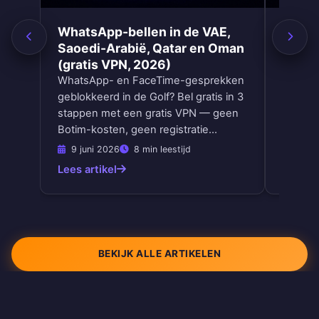
WhatsApp-bellen in de VAE,
Netfli
Saoedi-Arabië, Qatar en Oman
kijke
(gratis VPN, 2026)
2026
WhatsApp- en FaceTime-gesprekken
Verande
geblokkeerd in de Golf? Bel gratis in 3
met ee
stappen met een gratis VPN — geen
Amerika
Botim-kosten, geen registratie…
fout op
9 juni 2026
8 min leestijd
9 jun
Lees artikel
Lees ar
BEKIJK ALLE ARTIKELEN