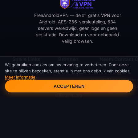
FreeAndroidVPN — de #1 gratis VPN voor
Android. AES-256-versleuteling, 534
servers wereldwijd, geen logs en geen
registratie. Download nu voor onbeperkt
veilig browsen.
Snelle Links
Bronnen
Neem Contact 
Wij gebruiken cookies om uw ervaring te verbeteren. Door deze
site te blijven bezoeken, stemt u in met ons gebruik van cookies.
Home
Blog
Servers
Beoordelingen
Meer informatie
Cookie Toestemming
support@freeandroidv
Over Ons
Contact
Wat is Mijn IP
www.freeandroidv
ACCEPTEREN
Wat is VPN
Wijzigingslog
Juridisch
Privacybeleid
Servicevoorwaarden
Cookiebeleid
DMCA