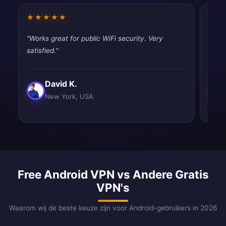
★★★★★
★★
"Works great for public WiFi security. Very
"Best
satisfied."
and e
David K.
New York, USA
Free Android VPN vs Andere Gratis
VPN's
Waarom wij de beste keuze zijn voor Android-gebruikers in 2026