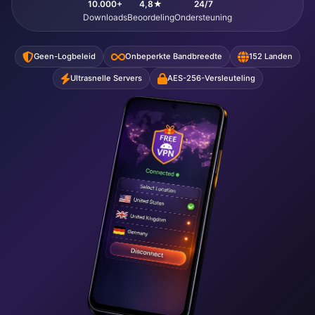
10.000+
4,8★
24/7
Downloads
Beoordeling
Ondersteuning
Geen-Logbeleid
Onbeperkte Bandbreedte
152 Landen
Ultrasnelle Servers
AES-256-Versleuteling