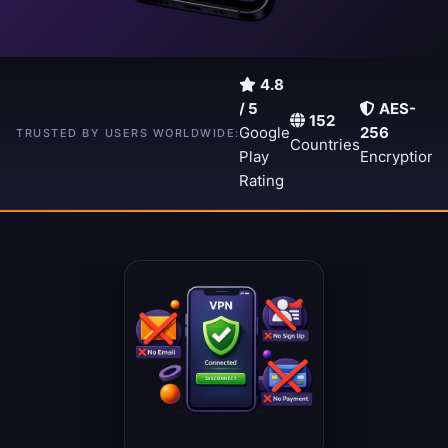
4.8
/ 5
AES-
152
A
15,000+
Google
256
TRUSTED BY USERS WORLDWIDE:
Countries
5
Downloads
Play
Encryption
S
Rating