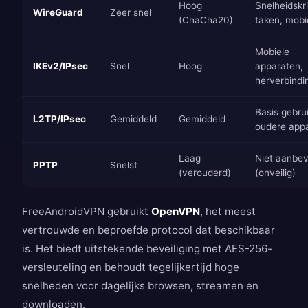
Hoog
Snelheidskr
WireGuard
Zeer snel
(ChaCha20)
taken, mobi
Mobiele
IKEv2/IPsec
Snel
Hoog
apparaten,
herverbindi
Basis gebrui
L2TP/IPsec
Gemiddeld
Gemiddeld
oudere app
Laag
Niet aanbev
PPTP
Snelst
(verouderd)
(onveilig)
FreeAndroidVPN gebruikt
OpenVPN
, het meest
vertrouwde en beproefde protocol dat beschikbaar
is. Het biedt uitstekende beveiliging met AES-256-
versleuteling en behoudt tegelijkertijd hoge
snelheden voor dagelijks browsen, streamen en
downloaden.