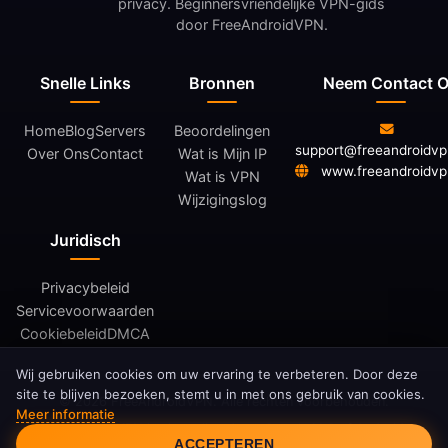
privacy. Beginnersvriendelijke VPN-gids
door FreeAndroidVPN.
Snelle Links
Bronnen
Neem Contact 
Home
Blog
Servers
Beoordelingen
support@freeandroidv
Over Ons
Contact
Wat is Mijn IP
www.freeandroidv
Wat is VPN
Wijzigingslog
Juridisch
Privacybeleid
Servicevoorwaarden
Cookiebeleid
DMCA
Wij gebruiken cookies om uw ervaring te verbeteren. Door deze
site te blijven bezoeken, stemt u in met ons gebruik van cookies.
© 2026 FreeAndroidVPN. Alle rechten voorbehouden.
Meer informatie
Cookie Toestemming
FreeAndroidVPN is niet gelieerd aan Google LLC of Android.
ACCEPTEREN