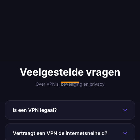
Veelgestelde vragen
Over VPN's, beveiliging en privacy
Is een VPN legaal?
VPN's zijn volkomen legaal in de meeste landen, waaronder
de Verenigde Staten, het Verenigd Koninkrijk, Canada,
Vertraagt een VPN de internetsnelheid?
Australië en het grootste deel van Europa. Sommige landen