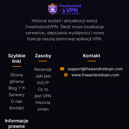
Historia wydań i aktualizacji wersji
FreeAndroidVPN. Śledź nowe lokalizacje
serwerów, ulepszenia wydajności i nowe
funkcje naszej darmowej aplikacji VPN.
Szybkie
Zasoby
Kontakt
linki
support@freeandroidvpn.com
Recenzje
Strona
www.freeandroidvpn.com
Jaki jest
główna
mój IP
`r`n
Blog
Co to
Serwery
jest VPN
O nas
Historia
Kontakt
zmian
Informacje
prawne