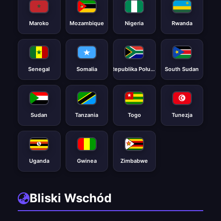
Maroko
Mozambique
Nigeria
Rwanda
Senegal
Somalia
Republika Południowej Afryki
South Sudan
Sudan
Tanzania
Togo
Tunezja
Uganda
Gwinea
Zimbabwe
Bliski Wschód