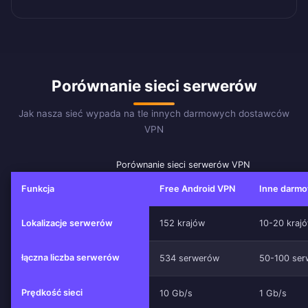
Porównanie sieci serwerów
Jak nasza sieć wypada na tle innych darmowych dostawców
VPN
Porównanie sieci serwerów VPN
Funkcja
Free Android VPN
Inne darm
Lokalizacje serwerów
152 krajów
10-20 kraj
łączna liczba serwerów
534 serwerów
50-100 se
Prędkość sieci
10 Gb/s
1 Gb/s