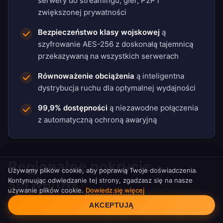
serwery do streamingu, gier, P2P i
zwiększonej prywatności
Bezpieczeństwo klasy wojskowej
ą
szyfrowanie AES-256 z doskonałą tajemnicą
przekazywaną na wszystkich serwerach
Równoważenie obciążenia
ą inteligentna
dystrybucja ruchu dla optymalnej wydajności
99,9% dostępności
ą niezawodne połączenia
z automatyczną ochroną awaryjną
Regionalne pokrycie
Używamy plików cookie, aby poprawią Twoje doświadczenia.
serwerów
Kontynuując odwiedzanie tej strony, zgadzasz się na nasze
używanie plików cookie.
Dowiedz się więcej
Zgoda na pliki cookie
AKCEPTUJĄ
Nasza sieć serwerów obejmuje wszystkie główne