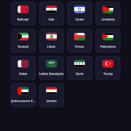
Bahrajn
Irak
Izrael
Jordania
Kuwejt
Liban
Oman
Palestyna
Katar
Arabia Saudyjska
Syria
Turcja
Zjednoczone Emiraty Arabskie
Jemen