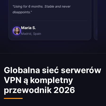
"Using for 6 months. Stable and never
"Very
disappoints."
perfe
Maria S.
Madrid, Spain
Globalna sieć serwerów
VPN ą kompletny
przewodnik 2026