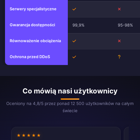
Serwery specjalistyczne
Tak
Nie
Gwarancja dostępności
99,9%
95-98%
Równoważenie obciążenia
Tak
Nie
Ochrona przed DDoS
Tak
Nieznane
Co mówią nasi użytkownicy
Oceniony na 4,8/5 przez ponad 12 500 użytkowników na całym
świecie
★★★★★
★★