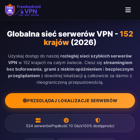
Globalna sieć serwerów VPN -
152
krajów
(2026)
Uzyskaj dostęp do naszej
rozległej sieci szybkich serwerów
VPN
w 152 krajach na całym świecie. Ciesz się
streamingiem
bez buforowania
,
grami z niskim opóźnieniem
i
bezpiecznym
przeglądaniem
z dowolnej lokalizacji ą całkowicie za darmo z
nieograniczoną przepustowością.
PRZEGLĄDAJ LOKALIZACJE SERWERÓW
534 serwerów
Prędkość 10 Gb/s
100% dostępności