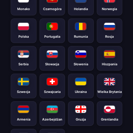
Monako
Czarnogóra
Holandia
Norwegia
Polska
Portugalia
Rumunia
Rosja
Serbia
Słowacja
Słowenia
Hiszpania
Szwecja
Szwajcaria
Ukraina
Wielka Brytania
Armenia
Azerbejdżan
Gruzja
Grenlandia