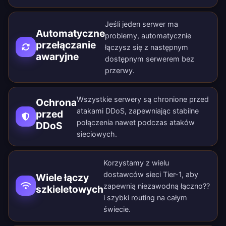
Jeśli jeden serwer ma
Automatyczne
problemy, automatycznie
przełączanie
łączysz się z następnym
awaryjne
dostępnym serwerem bez
przerwy.
Wszystkie serwery są chronione przed
Ochrona
atakami DDoS, zapewniając stabilne
przed
połączenia nawet podczas ataków
DDoS
sieciowych.
Korzystamy z wielu
dostawców sieci Tier-1, aby
Wiele łączy
zapewnią niezawodną łączno??
szkieletowych
i szybki routing na całym
świecie.