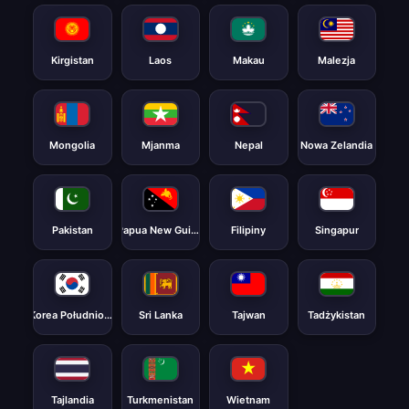
Kirgistan
Laos
Makau
Malezja
Mongolia
Mjanma
Nepal
Nowa Zelandia
Pakistan
Papua New Guinea
Filipiny
Singapur
Korea Południowa
Sri Lanka
Tajwan
Tadżykistan
Tajlandia
Turkmenistan
Wietnam