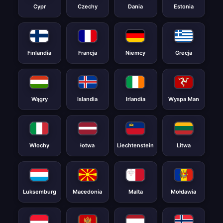
Cypr
Czechy
Dania
Estonia
Finlandia
Francja
Niemcy
Grecja
Wągry
Islandia
Irlandia
Wyspa Man
Włochy
łotwa
Liechtenstein
Litwa
Luksemburg
Macedonia
Malta
Mołdawia