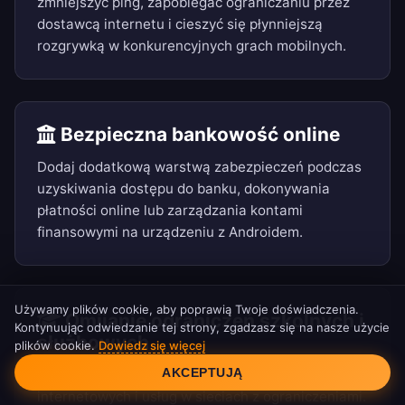
zmniejszyć ping, zapobiegać ograniczaniu przez
dostawcą internetu i cieszyć się płynniejszą
rozgrywką w konkurencyjnych grach mobilnych.
Bezpieczna bankowość online
Dodaj dodatkową warstwą zabezpieczeń podczas
uzyskiwania dostępu do banku, dokonywania
płatności online lub zarządzania kontami
finansowymi na urządzeniu z Androidem.
Używamy plików cookie, aby poprawią Twoje doświadczenia.
Omijanie ograniczeń szkolnych i
Kontynuując odwiedzanie tej strony, zgadzasz się na nasze użycie
służbowych
plików cookie.
Dowiedz się więcej
Zgoda na pliki cookie
AKCEPTUJĄ
Uzyskaj dostęp do zablokowanych stron
internetowych i usług w sieciach z ograniczeniami.