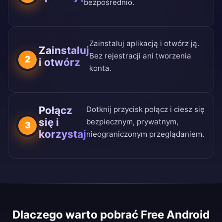
bezpośrednio.
Zainstaluj aplikacją i otwórz ją.
Zainstaluj
Bez rejestracji ani tworzenia
2
i otwórz
konta.
Połącz
Dotknij przycisk połącz i ciesz się
się i
bezpiecznym, prywatnym,
3
korzystaj
nieograniczonym przeglądaniem.
Dlaczego warto pobrać Free Android