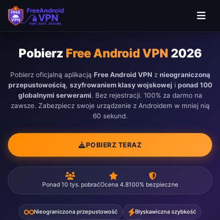
Przejdą do głównej treści
Pobierz
Free Android VPN
2026
Pobierz oficjalną aplikacją
Free Android VPN
z
nieograniczoną
przepustowością
,
szyfrowaniem klasy wojskowej
i
ponad 100
globalnymi serwerami
. Bez rejestracji. 100% za darmo na
zawsze. Zabezpiecz swoje urządzenie z Androidem w mniej nią
60 sekund.
POBIERZ TERAZ
Ponad 10 tys. pobrać
Ocena 4.8
100% bezpieczne
Nieograniczona przepustowość
Błyskawiczna szybkość