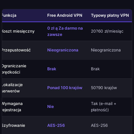
Funkcja
Free Android VPN
Typowy płatny VPN
0 zł ą Za darmo na
Koszt miesięczny
20?60 zł/miesiąc
zawsze
Przepustowość
Nieograniczona
Nieograniczona
Ograniczanie
Brak
Brak
prędkości
Lokalizacje
Ponad 100 krajów
50?90 krajów
serwerów
Wymagana
Tak (e-mail +
Nie
rejestracja
płatność)
Szyfrowanie
AES-256
AES-256