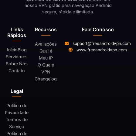
nosso VPN grátis para navegação Android
segura, rápida e ilimitada.
Links
Recursos
Fale Conosco
Rápidos
support@freeandroidvpn.com
Avaliações
Início
Blog
www.freeandroidvpn.com
Qual é
Servidores
Meu IP
Sobre Nós
O Que é
Contato
VPN
Changelog
Legal
Política de
Privacidade
Termos de
Serviço
Política de