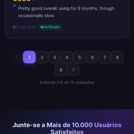
Pretty good overall. using for 6 months, though
occasionally slow.
11 Jan 2026
Verificado
1
2
3
4
5
6
7
8
9
Exibindo 1–9 de 75 avaliações
Junte-se a Mais de 10.000 Usuários
Satisfeitos