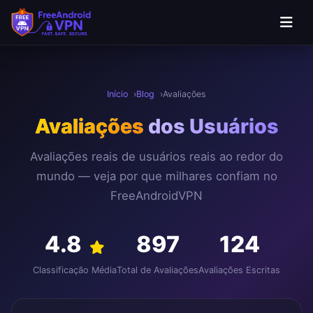
Pular para o conteúdo principal
Início
Blog
Avaliações
Avaliações
dos Usuários
Avaliações reais de usuários reais ao redor do
mundo — veja por que milhares confiam no
FreeAndroidVPN
4.8
897
124
Classificação Média
Total de Avaliações
Avaliações Escritas