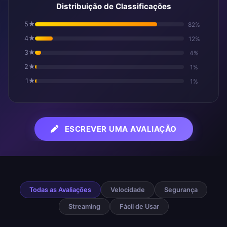
Distribuição de Classificações
5★
82%
4★
12%
3★
4%
2★
1%
1★
1%
ESCREVER UMA AVALIAÇÃO
Avaliações dos Usuários
Todas as Avaliações
Velocidade
Segurança
Streaming
Fácil de Usar