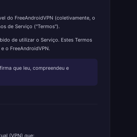
móvel do FreeAndroidVPN (coletivamente, o
os de Serviço ("Termos").
ido de utilizar o Serviço. Estes Termos
ê e o FreeAndroidVPN.
nfirma que leu, compreendeu e
tual (VPN) que: