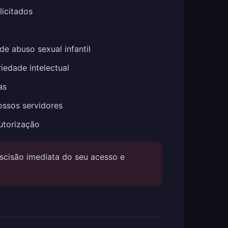
icitados
 de abuso sexual infantil
riedade intelectual
as
ossos servidores
utorização
escisão imediata do seu acesso e