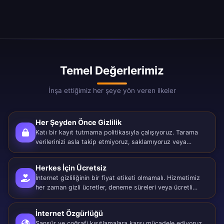
Temel Değerlerimiz
İnşa ettiğimiz her şeye yön veren ilkeler
Her Şeyden Önce Gizlilik
Katı bir kayıt tutmama politikasıyla çalışıyoruz. Tarama
verilerinizi asla takip etmiyoruz, saklamıyoruz veya
satmıyoruz. Çevrimiçi aktiviteniz yalnızca size aittir.
Herkes İçin Ücretsiz
İnternet gizliliğinin bir fiyat etiketi olmamalı. Hizmetimiz
her zaman gizli ücretler, deneme süreleri veya ücretli
duvarlar olmadan %100 ücretsiz olacaktır.
İnternet Özgürlüğü
Sansür ve coğrafi kısıtlamalara karşı mücadele ediyoruz.