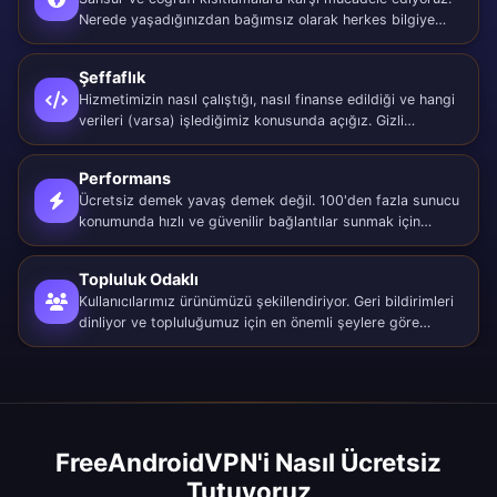
Nerede yaşadığınızdan bağımsız olarak herkes bilgiye
eşit erişime sahip olmalı.
Şeffaflık
Hizmetimizin nasıl çalıştığı, nasıl finanse edildiği ve hangi
verileri (varsa) işlediğimiz konusunda açığız. Gizli
gündemler yok, sürprizler yok.
Performans
Ücretsiz demek yavaş demek değil. 100'den fazla sunucu
konumunda hızlı ve güvenilir bağlantılar sunmak için
yüksek hızlı altyapıya yatırım yapıyoruz.
Topluluk Odaklı
Kullanıcılarımız ürünümüzü şekillendiriyor. Geri bildirimleri
dinliyor ve topluluğumuz için en önemli şeylere göre
sürekli gelişiyoruz.
FreeAndroidVPN'i Nasıl Ücretsiz
Tutuyoruz