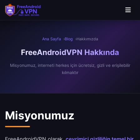
Ana içeriğe geç
Ana Sayfa
Blog
Hakkımızda
FreeAndroidVPN
Hakkında
Misyonumuz, interneti herkes için ücretsiz, gizli ve erişilebilir
kılmaktır
Misyonumuz
FreeAndroidVPN olarak,
çevrimiçi gizliliğin temel bir