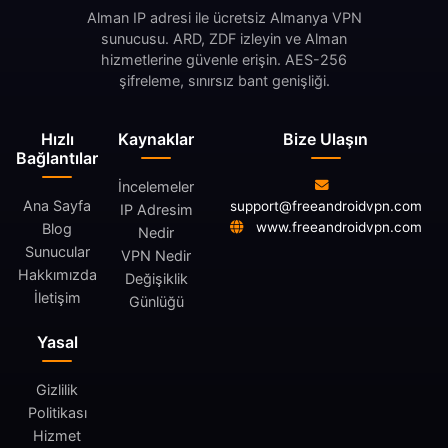
Alman IP adresi ile ücretsiz Almanya VPN
sunucusu. ARD, ZDF izleyin ve Alman
hizmetlerine güvenle erişin. AES-256
şifreleme, sınırsız bant genişliği.
Hızlı
Kaynaklar
Bize Ulaşın
Bağlantılar
İncelemeler
Ana Sayfa
support@freeandroidvpn.com
IP Adresim
www.freeandroidvpn.com
Blog
Nedir
Sunucular
VPN Nedir
Hakkımızda
Değişiklik
İletişim
Günlüğü
Yasal
Gizlilik
Politikası
Hizmet