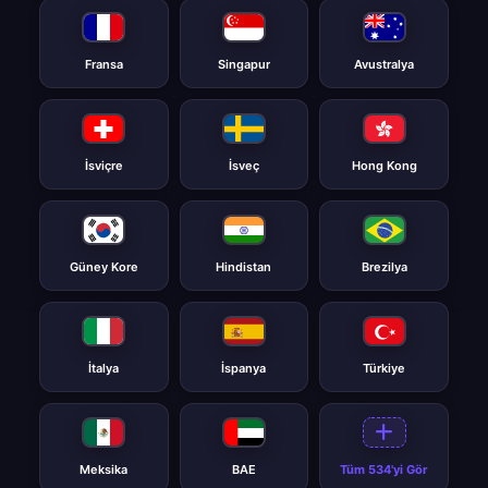
Fransa
Singapur
Avustralya
İsviçre
İsveç
Hong Kong
Güney Kore
Hindistan
Brezilya
İtalya
İspanya
Türkiye
Meksika
BAE
Tüm 534'yi Gör