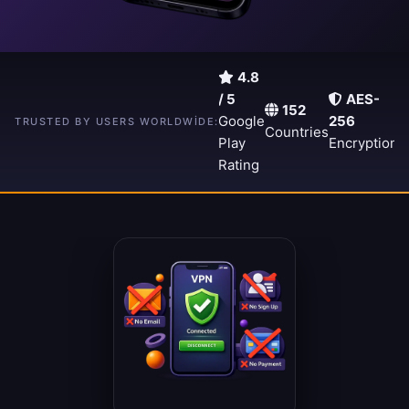
4.8
/ 5
AES-
152
A
15,000+
Google
256
TRUSTED BY USERS WORLDWIDE:
Countries
5
Downloads
Play
Encryption
S
Rating