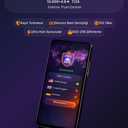
10.000+
4.8★
7/24
İndirme
Puan
Destek
Kayıt Tutmama
Sınırsız Bant Genişliği
152 Ülke
Ultra Hızlı Sunucular
AES-256 Şifreleme