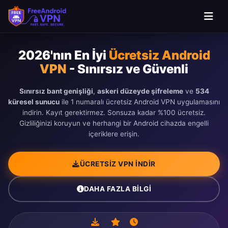
Ana içeriğe geç
2026'nın En İyi
Ücretsiz Android
VPN
- Sınırsız ve Güvenli
Sınırsız bant genişliği
,
askeri düzeyde şifreleme
ve
534
küresel sunucu
ile 1 numaralı ücretsiz Android VPN uygulamasını
indirin. Kayıt gerektirmez. Sonsuza kadar %100 ücretsiz.
Gizliliğinizi koruyun ve herhangi bir Android cihazda engelli
içeriklere erişin.
ÜCRETSIZ VPN İNDIR
DAHA FAZLA BILGI