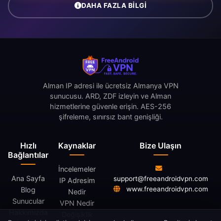
DAHA FAZLA BILGI
Alman IP adresi ile ücretsiz Almanya VPN
sunucusu. ARD, ZDF izleyin ve Alman
hizmetlerine güvenle erişin. AES-256
şifreleme, sınırsız bant genişliği.
Hızlı
Kaynaklar
Bize Ulaşın
Bağlantılar
İncelemeler
Ana Sayfa
support@freeandroidvpn.com
IP Adresim
www.freeandroidvpn.com
Blog
Nedir
Sunucular
VPN Nedir
Hakkımızda
Değişiklik