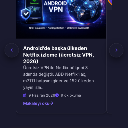
Andro
Ülke, 
AES-2
 ve
100 tan
ası
olduğu,
Android'de başka ülkeden
)
sınıf ş
Netflix izleme (ücretsiz VPN,
profesy
2026)
ile 3
musunu
Ücretsiz VPN ile Netflix bölgeni 3
otim
adımda değiştir. ABD Netflix'i aç,
m7111 hatasını gider ve 152 ülkeden
yayın izle…
9 Haziran 2026
9 dk okuma
Mayıs
Makaleyi oku
Makale