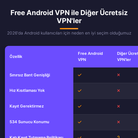
Free Android VPN ile Diğer Ücretsiz
VPN'ler
2026'da Android kullanıcıları için neden en iyi seçim olduğumuz
Free Android
Diğer Ücre
Özellik
VPN
VPN'ler
Free Android VPN ile diğer ücretsiz VPN hizmetleri arasında özellik karş
Evet
Hayır
Sınırsız Bant Genişliği
Hız Kısıtlaması Yok
Evet
Hayır
Kayıt Gerektirmez
Evet
Hayır
534 Sunucu Konumu
Evet
Hayır
Katı Kayıt Tutmama Politikası
Evet
Bilinmiyor