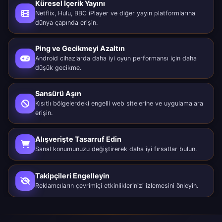
Küresel İçerik Yayını
Netflix, Hulu, BBC iPlayer ve diğer yayın platformlarına
dünya çapında erişin.
Ping ve Gecikmeyi Azaltın
Android cihazlarda daha iyi oyun performansı için daha
düşük gecikme.
Sansürü Aşın
Kısıtlı bölgelerdeki engelli web sitelerine ve uygulamalara
erişin.
Alışverişte Tasarruf Edin
Sanal konumunuzu değiştirerek daha iyi fırsatlar bulun.
Takipçileri Engelleyin
Reklamcıların çevrimiçi etkinliklerinizi izlemesini önleyin.