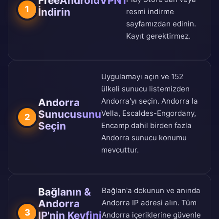
FreeAndroidVPN'i
1
İndirin
resmi indirme
sayfamızdan
edinin.
Kayıt gerektirmez.
Uygulamayı açın ve
152
ülkeli sunucu listemizden
Andorra
Andorra'yı seçin. Andorra la
Sunucusunu
Vella, Escaldes-Engordany,
2
Seçin
Encamp dahil birden fazla
Andorra sunucu konumu
mevcuttur.
Bağlanın &
Bağlan'a dokunun ve anında
Andorra
Andorra IP adresi alın. Tüm
3
IP'nin Keyfini
Andorra içeriklerine güvenle