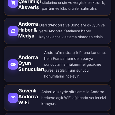
Çevrimiçi
sitelerine erişin ve vergisiz elektronik,
Alışveriş
parfüm ve lüks ürünler satın alın.
Andorra
Diari d'Andorra ve Bondia'yı okuyun ve
Haber &
yerel Andorra Katalanca haber
Medya
kaynaklarına kısıtlama olmadan erişin.
Andorra'nın stratejik Pirene konumu,
Andorra
hem Fransa hem de İspanya
Oyun
sunucularına mükemmel gecikme
Sunucuları
süresi sağlar. Tüm
sunucu
konumlarını
inceleyin.
Güvenli
Askeri düzeyde şifreleme ile Andorra
Andorra
herkese açık WiFi ağlarında verilerinizi
WiFi
koruyun.