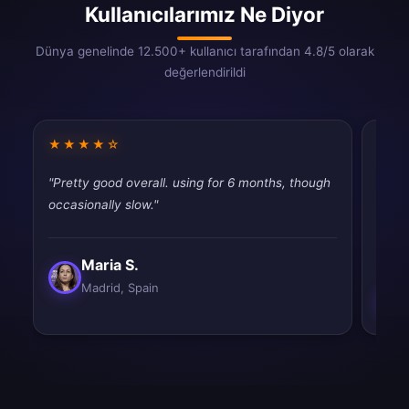
Kullanıcılarımız Ne Diyor
Dünya genelinde 12.500+ kullanıcı tarafından 4.8/5 olarak
değerlendirildi
★★★★☆
★★
"Pretty good overall. using for 6 months, though
"Fina
occasionally slow."
throt
never
Maria S.
Madrid, Spain