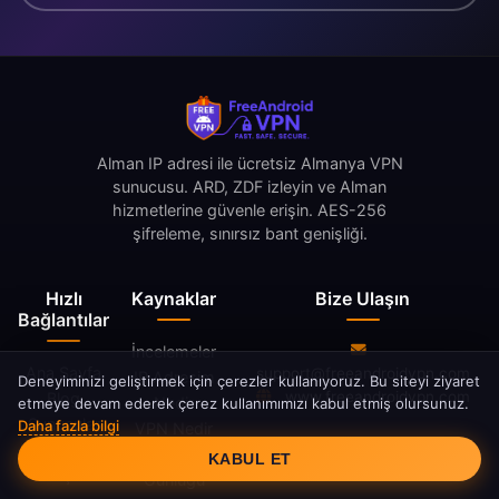
Alman IP adresi ile ücretsiz Almanya VPN
sunucusu. ARD, ZDF izleyin ve Alman
hizmetlerine güvenle erişin. AES-256
şifreleme, sınırsız bant genişliği.
Hızlı
Kaynaklar
Bize Ulaşın
Bağlantılar
İncelemeler
Ana Sayfa
support@freeandroidvpn.com
IP Adresim
Deneyiminizi geliştirmek için çerezler kullanıyoruz. Bu siteyi ziyaret
www.freeandroidvpn.com
Blog
Nedir
etmeye devam ederek çerez kullanımımızı kabul etmiş olursunuz.
Sunucular
Daha fazla bilgi
VPN Nedir
Çerez Onayı
Hakkımızda
Değişiklik
KABUL ET
İletişim
Günlüğü