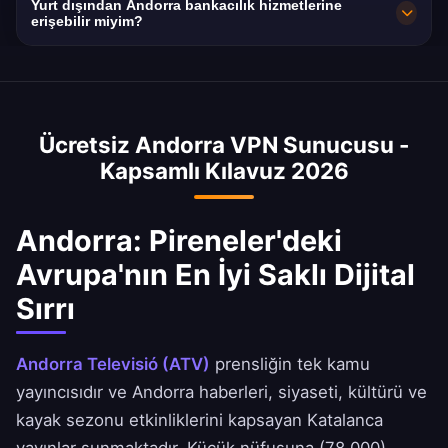
Yurt dışından Andorra bankacılık hizmetlerine
ihtiyaçlarınıza göre en iyi performans için
iyi internet altyapılarından birine sahiptir.
erişebilir miyim?
tercih ettiğiniz Andorra şehrini uygulamada
10Gbps sunucularımız minimum kayıpla
Evet, Andorra VPN sunucumuzla yurt dışından
seçebilirsiniz.
mükemmel hızlar sunar.
Andbank, Crèdit Andorrà ve MoraBanc
uygulamalarına güvenle erişin. Andorra
Ücretsiz Andorra VPN Sunucusu -
bankacılık portalları güvenlik nedeniyle
Kapsamlı Kılavuz 2026
yabancı IP erişimini kısıtlayabilir.
Andorra: Pireneler'deki
Avrupa'nın En İyi Saklı Dijital
Sırrı
Andorra Televisió (ATV)
prensliğin tek kamu
yayıncısıdır ve Andorra haberleri, siyaseti, kültürü ve
kayak sezonu etkinliklerini kapsayan Katalanca