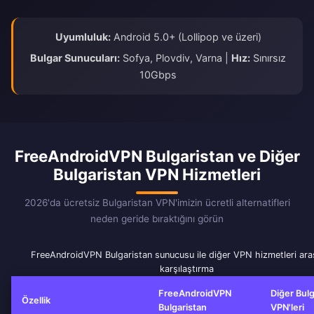
Uyumluluk:
Android 5.0+ (Lollipop ve üzeri)
Bulgar Sunucuları:
Sofya, Plovdiv, Varna |
Hız:
Sınırsız
10Gbps
FreeAndroidVPN Bulgaristan ve Diğer
Bulgaristan VPN Hizmetleri
2026'da ücretsiz Bulgaristan VPN'imizin ücretli alternatifleri
neden geride bıraktığını görün
FreeAndroidVPN Bulgaristan sunucusu ile diğer VPN hizmetleri ara
karşılaştırma
FreeAndroidVPN
Diğer Bulg
Özellik
Bulgaristan
VPN'leri