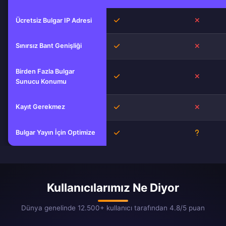
Evet
Hayır
Ücretsiz Bulgar IP Adresi
Sınırsız Bant Genişliği
Evet
Hayır
Birden Fazla Bulgar
Evet
Hayır
Sunucu Konumu
Kayıt Gerekmez
Evet
Hayır
Bulgar Yayın İçin Optimize
Evet
Bilinmiyo
Kullanıcılarımız Ne Diyor
Dünya genelinde 12.500+ kullanıcı tarafından 4.8/5 puan