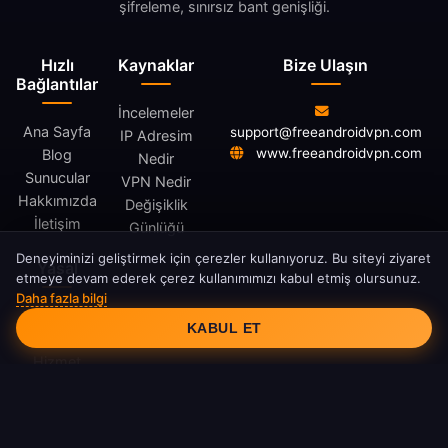
şifreleme, sınırsız bant genişliği.
Hızlı
Kaynaklar
Bize Ulaşın
Bağlantılar
İncelemeler
Ana Sayfa
support@freeandroidvpn.com
IP Adresim
www.freeandroidvpn.com
Blog
Nedir
Sunucular
VPN Nedir
Hakkımızda
Değişiklik
İletişim
Günlüğü
Deneyiminizi geliştirmek için çerezler kullanıyoruz. Bu siteyi ziyaret
Yasal
etmeye devam ederek çerez kullanımımızı kabul etmiş olursunuz.
Daha fazla bilgi
Çerez Onayı
Gizlilik
KABUL ET
Politikası
Hizmet
Şartları
Çerez
Politikası