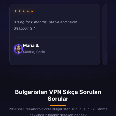
★★★★★
★★
"Using for 6 months. Stable and never
"Pret
disappoints."
suppo
slow.
Maria S.
Madrid, Spain
Bulgaristan VPN Sıkça Sorulan
Sorular
2026'da FreeAndroidVPN Bulgaristan sunucusunu kullanma
hakkında bilmeniz gereken her şey