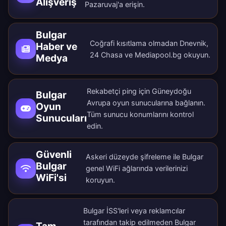
Alışveriş
Pazaruvaj'a erişin.
Bulgar
Coğrafi kısıtlama olmadan Dnevnik,
Haber ve
24 Chasa ve Mediapool.bg okuyun.
Medya
Rekabetçi ping için Güneydoğu
Bulgar
Avrupa oyun sunucularına bağlanın.
Oyun
Tüm
sunucu konumlarını
kontrol
Sunucuları
edin.
Güvenli
Askeri düzeyde şifreleme ile Bulgar
Bulgar
genel WiFi ağlarında verilerinizi
WiFi'si
koruyun.
Bulgar İSS'leri veya reklamcılar
tarafından takip edilmeden Bulgar
Tam