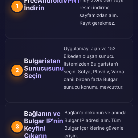
FreeAndroidVPN'i
1
İndirin
resmi indirme
sayfamızdan
alın.
Kayıt gerekmez.
Uygulamayı açın ve
152
ülkeden oluşan sunucu
Bulgaristan
listemizden
Bulgaristan'ı
Sunucusunu
2
seçin. Sofya, Plovdiv, Varna
Seçin
dahil birden fazla Bulgar
sunucu konumu mevcuttur.
Bağlanın ve
Bağlan'a dokunun ve anında
Bulgar IP'nin
Bulgar IP adresi alın. Tüm
3
Keyfini
Bulgar içeriklerine güvenle
Çıkarın
erişin.