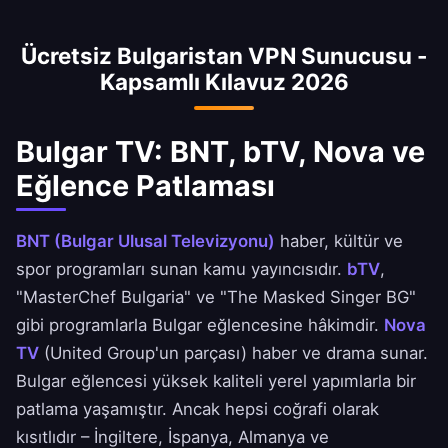
VPN'imiz Bulgar IP ile anında erişim sağlar –
Ücretsiz Bulgaristan VPN Sunucusu -
Batı Avrupa'da yaşayan 1,5 milyondan fazla
Kapsamlı Kılavuz 2026
Bulgar için ideal.
Bulgar TV: BNT, bTV, Nova ve
Eğlence Patlaması
BNT (Bulgar Ulusal Televizyonu)
haber, kültür ve
spor programları sunan kamu yayıncısıdır.
bTV
,
"MasterChef Bulgaria" ve "The Masked Singer BG"
gibi programlarla Bulgar eğlencesine hâkimdir.
Nova
TV
(United Group'un parçası) haber ve drama sunar.
Bulgar eğlencesi yüksek kaliteli yerel yapımlarla bir
patlama yaşamıştır. Ancak hepsi coğrafi olarak
kısıtlıdır – İngiltere, İspanya, Almanya ve