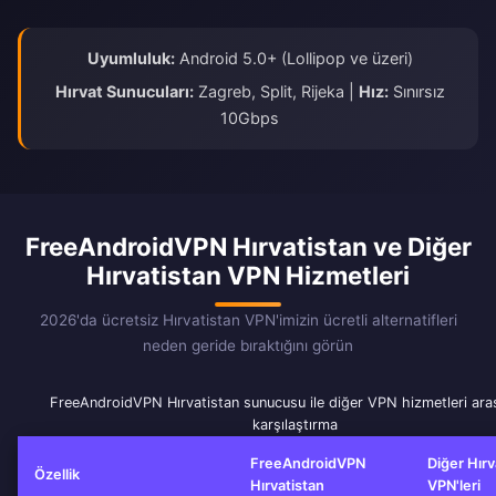
Uyumluluk:
Android 5.0+ (Lollipop ve üzeri)
Hırvat Sunucuları:
Zagreb, Split, Rijeka |
Hız:
Sınırsız
10Gbps
FreeAndroidVPN Hırvatistan ve Diğer
Hırvatistan VPN Hizmetleri
2026'da ücretsiz Hırvatistan VPN'imizin ücretli alternatifleri
neden geride bıraktığını görün
FreeAndroidVPN Hırvatistan sunucusu ile diğer VPN hizmetleri ara
karşılaştırma
FreeAndroidVPN
Diğer Hırv
Özellik
Hırvatistan
VPN'leri