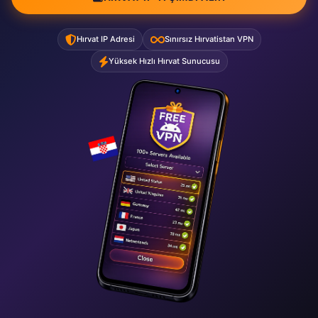
Hırvat IP Adresi
Sınırsız Hırvatistan VPN
Yüksek Hızlı Hırvat Sunucusu