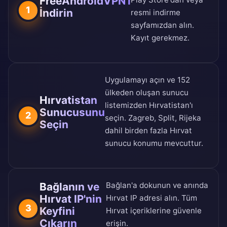
FreeAndroidVPN'i
1
İndirin
resmi indirme
sayfamızdan
alın.
Kayıt gerekmez.
Uygulamayı açın ve
152
ülkeden oluşan sunucu
Hırvatistan
listemizden
Hırvatistan'ı
Sunucusunu
2
seçin. Zagreb, Split, Rijeka
Seçin
dahil birden fazla Hırvat
sunucu konumu mevcuttur.
Bağlanın ve
Bağlan'a dokunun ve anında
Hırvat IP'nin
Hırvat IP adresi alın. Tüm
3
Keyfini
Hırvat içeriklerine güvenle
Çıkarın
erişin.