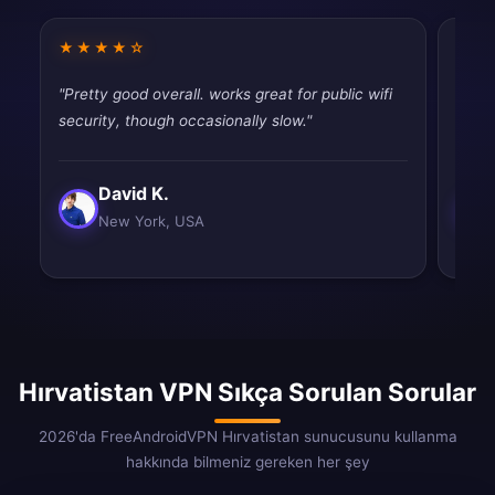
★★★★☆
★★
"Pretty good overall. works great for public wifi
"Does
security, though occasionally slow."
i've 
David K.
New York, USA
Hırvatistan VPN Sıkça Sorulan Sorular
2026'da FreeAndroidVPN Hırvatistan sunucusunu kullanma
hakkında bilmeniz gereken her şey