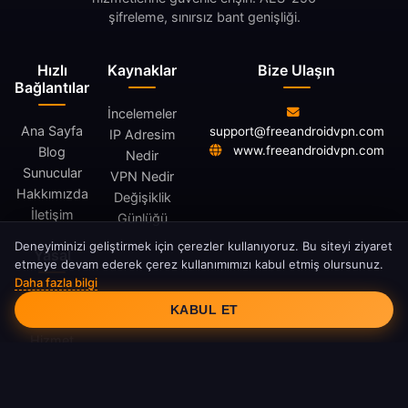
şifreleme, sınırsız bant genişliği.
Hızlı
Kaynaklar
Bize Ulaşın
Bağlantılar
İncelemeler
Ana Sayfa
support@freeandroidvpn.com
IP Adresim
www.freeandroidvpn.com
Blog
Nedir
Sunucular
VPN Nedir
Hakkımızda
Değişiklik
İletişim
Günlüğü
Deneyiminizi geliştirmek için çerezler kullanıyoruz. Bu siteyi ziyaret
Yasal
etmeye devam ederek çerez kullanımımızı kabul etmiş olursunuz.
Daha fazla bilgi
Çerez Onayı
Gizlilik
KABUL ET
Politikası
Hizmet
Şartları
Çerez
Politikası