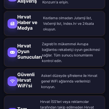
Alışveriş
Konzum'a erişin.
Hırvat
Kısıtlama olmadan Jutarnji list,
Haber ve
Večernji list, Index.hr ve 24sata
Medya
okuyun.
Zagreb'in mükemmel Avrupa
Hırvat
bağlantısı rekabetçi oyun gecikmesi
Oyun
sağlar. Tüm
sunucu konumlarını
Sunucuları
kontrol edin.
Güvenli
Askeri düzeyde şifreleme ile Hırvat
Hırvat
genel WiFi ağlarında verilerinizi
WiFi'si
koruyun.
Hırvat İSS'leri veya reklamcılar
tarafından takip edilmeden Hırvat
Tam