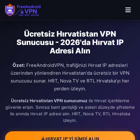
Ücretsiz Hırvatistan VPN
Sunucusu - 2026'da Hırvat IP
Adresi Alın
Özet:
FreeAndroidVPN, trafiğinizi Hırvat IP adresleri
üzerinden yönlendiren Hırvatistan'da ücretsiz bir VPN
sunucusu sunar. HRT, Nova TV ve RTL Hrvatska'yı her
yerden izleyin.
Ücretsiz Hırvatistan VPN sunucumuz
ile Hırvat içeriklerine
güvenle erişin. Sınırsız bant genişliği ve askeri düzeyde şifreleme
ile anında Hırvat IP adresi alın. HRT, Nova TV, RTL Hrvatska
izleyin.
HIRVAT IP'YI ŞIMDI ALIN