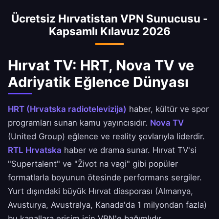
Avusturya, İrlanda ve diğer diaspora
Ücretsiz Hırvatistan VPN Sunucusu -
ülkelerinde yaşayan Hırvat vatandaşları için
Kapsamlı Kılavuz 2026
vazgeçilmez.
Hırvat TV: HRT, Nova TV ve
Adriyatik Eğlence Dünyası
HRT (Hrvatska radiotelevizija)
haber, kültür ve spor
programları sunan kamu yayıncısıdır.
Nova TV
(United Group) eğlence ve reality şovlarıyla liderdir.
RTL Hrvatska
haber ve drama sunar. Hırvat TV'si
"Supertalent" ve "Život na vagi" gibi popüler
formatlarla boyunun ötesinde performans sergiler.
Yurt dışındaki büyük Hırvat diasporası (Almanya,
Avusturya, Avustralya, Kanada'da 1 milyondan fazla)
bu kanallara erişim için VPN'e bağımlıdır.