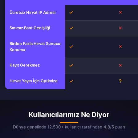
Evet
Hayır
Ücretsiz Hırvat IP Adresi
Sınırsız Bant Genişliği
Evet
Hayır
Birden Fazla Hırvat Sunucu
Evet
Hayır
Konumu
Kayıt Gerekmez
Evet
Hayır
Hırvat Yayın İçin Optimize
Evet
Bilinmiyo
Kullanıcılarımız Ne Diyor
Dünya genelinde 12.500+ kullanıcı tarafından 4.8/5 puan