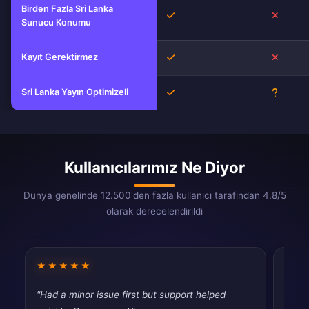
Birden Fazla Sri Lanka
Evet
Hayır
Sunucu Konumu
Kayıt Gerektirmez
Evet
Hayır
Sri Lanka Yayın Optimizeli
Evet
Bilinmi
Kullanıcılarımız Ne Diyor
Dünya genelinde 12.500'den fazla kullanıcı tarafından 4.8/5
olarak derecelendirildi
★★★★★
★★
"Had a minor issue first but support helped
"Fina