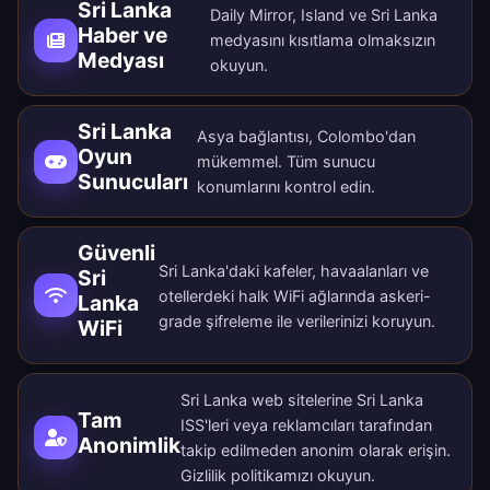
Sri Lanka
Daily Mirror, Island ve Sri Lanka
Haber ve
medyasını kısıtlama olmaksızın
Medyası
okuyun.
Sri Lanka
Asya bağlantısı, Colombo'dan
Oyun
mükemmel.
Tüm sunucu
Sunucuları
konumlarını
kontrol edin.
Güvenli
Sri Lanka'daki kafeler, havaalanları ve
Sri
otellerdeki halk WiFi ağlarında askeri-
Lanka
grade şifreleme ile verilerinizi koruyun.
WiFi
Sri Lanka web sitelerine Sri Lanka
Tam
ISS'leri veya reklamcıları tarafından
Anonimlik
takip edilmeden anonim olarak erişin.
Gizlilik politikamızı
okuyun.