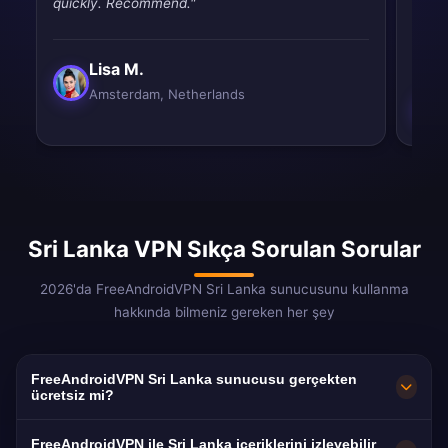
quickly. Recommend."
throt
never
Lisa M.
Amsterdam, Netherlands
Sri Lanka VPN Sıkça Sorulan Sorular
2026'da FreeAndroidVPN Sri Lanka sunucusunu kullanma
hakkında bilmeniz gereken her şey
FreeAndroidVPN Sri Lanka sunucusu gerçekten
ücretsiz mi?
Evet! FreeAndroidVPN Sri Lanka sunucusu
FreeAndroidVPN ile Sri Lanka içeriklerini izleyebilir