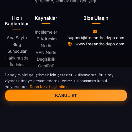
şifreleme, sınırsız bant genişliği.
Hızlı
Kaynaklar
Bize Ulaşın
Bağlantılar
İncelemeler
Ana Sayfa
support@freeandroidvpn.com
IP Adresim
www.freeandroidvpn.com
Blog
Nedir
Sunucular
VPN Nedir
Hakkımızda
Değişiklik
İletişim
Günlüğü
Deneyiminizi geliştirmek için çerezleri kullanıyoruz. Bu siteyi
Yasal
ziyaret etmeye devam ederek, çerez kullanımımızı kabul
ediyorsunuz.
Daha fazla bilgi edinin
Çerez Aydınlatması
Gizlilik
KABUL ET
Politikası
Hizmet
Şartları
Çerez
Politikası