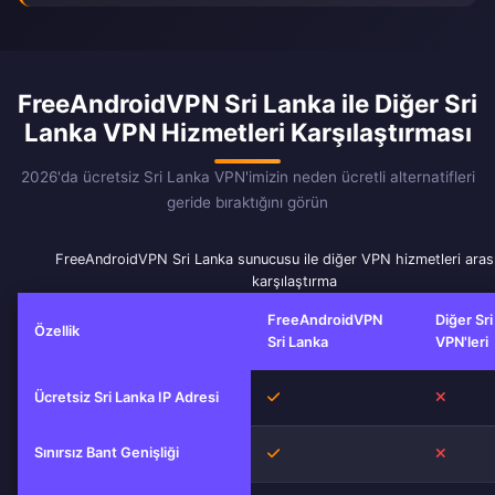
FreeAndroidVPN Sri Lanka ile Diğer Sri
Lanka VPN Hizmetleri Karşılaştırması
2026'da ücretsiz Sri Lanka VPN'imizin neden ücretli alternatifleri
geride bıraktığını görün
FreeAndroidVPN Sri Lanka sunucusu ile diğer VPN hizmetleri aras
karşılaştırma
FreeAndroidVPN
Diğer Sr
Özellik
Sri Lanka
VPN'leri
Evet
Hayır
Ücretsiz Sri Lanka IP Adresi
Sınırsız Bant Genişliği
Evet
Hayır