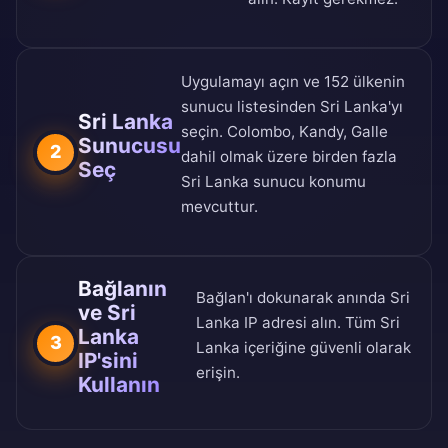
Uygulamayı açın ve
152 ülkenin
sunucu listesinden
Sri Lanka'yı
Sri Lanka
seçin. Colombo, Kandy, Galle
Sunucusu
2
dahil olmak üzere birden fazla
Seç
Sri Lanka sunucu konumu
mevcuttur.
Bağlanın
Bağlan'ı dokunarak anında Sri
ve Sri
Lanka IP adresi alın. Tüm Sri
Lanka
3
Lanka içeriğine güvenli olarak
IP'sini
erişin.
Kullanın