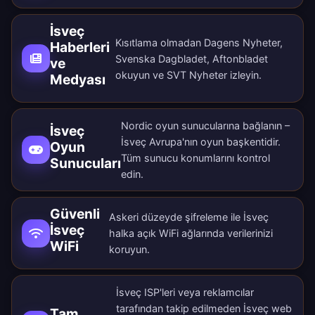
İsveç
Kısıtlama olmadan Dagens Nyheter,
Haberleri
Svenska Dagbladet, Aftonbladet
ve
okuyun ve SVT Nyheter izleyin.
Medyası
Nordic oyun sunucularına bağlanın –
İsveç
İsveç Avrupa'nın oyun başkentidir.
Oyun
Tüm
sunucu konumlarını
kontrol
Sunucuları
edin.
Güvenli
Askeri düzeyde şifreleme ile İsveç
İsveç
halka açık WiFi ağlarında verilerinizi
WiFi
koruyun.
İsveç ISP'leri veya reklamcılar
tarafından takip edilmeden İsveç web
Tam