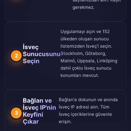
gerekmez.
Uygulamayı açın ve
152
ülkeden oluşan sunucu
İsveç
listemizden
İsveç'i seçin.
Sunucusunu
Stockholm, Göteborg,
2
Seçin
Malmö, Uppsala, Linköping
dahil çoklu İsveç sunucu
konumları mevcut.
Bağlan ve
Bağlan'a dokunun ve anında
İsveç IP'nin
İsveç IP adresi alın. Tüm
3
Keyfini
İsveç içeriklerine güvenle
Çıkar
erişin.