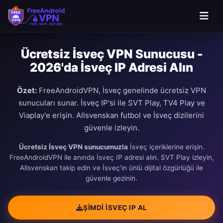
Ana içeriğe atla
Ücretsiz İsveç VPN Sunucusu -
2026'da İsveç IP Adresi Alın
Özet:
FreeAndroidVPN, İsveç genelinde ücretsiz VPN
sunucuları sunar. İsveç IP'si ile SVT Play, TV4 Play ve
Viaplay'e erişin. Allsvenskan futbol ve İsveç dizilerini
güvenle izleyin.
Ücretsiz İsveç VPN sunucumuzla
İsveç içeriklerine erişin.
FreeAndroidVPN ile anında İsveç IP adresi alın. SVT Play izleyin,
Allsvenskan takip edin ve İsveç'in ünlü dijital özgürlüğü ile
güvenle gezinin.
ŞIMDI İSVEÇ IP AL