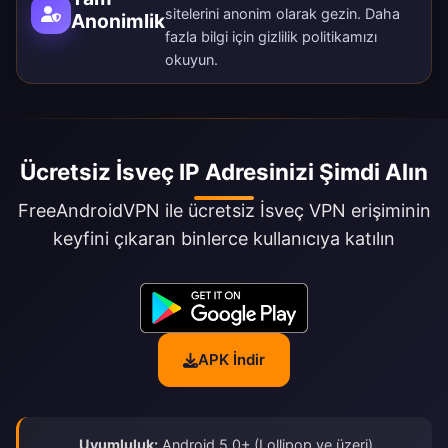
sitelerini anonim olarak gezin. Daha
Anonimlik
fazla bilgi için
gizlilik politikamızı
okuyun.
Ücretsiz İsveç IP Adresinizi Şimdi Alın
FreeAndroidVPN ile ücretsiz İsveç VPN erişiminin
keyfini çıkaran binlerce kullanıcıya katılın
APK İndir
Uyumluluk:
Android 5.0+ (Lollipop ve üzeri)