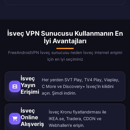
İsveç VPN Sunucusu Kullanmanın En
İyi Avantajları
FreeAndroidVPN İsveç sunucusu neden İsveç internet erişimi
için en iyi seçiminiz
İsveç
Her yerden SVT Play, TV4 Play, Viaplay,
Yayın
C More ve Discovery+ İsveç'in kilidini
Erişimi
açın.
Şimdi indirin
.
İsveç
İsveç Kronu fiyatlandırması ile
Online
IKEA.se, Tradera, CDON ve
Alışveriş
Webhallen'e erişin.