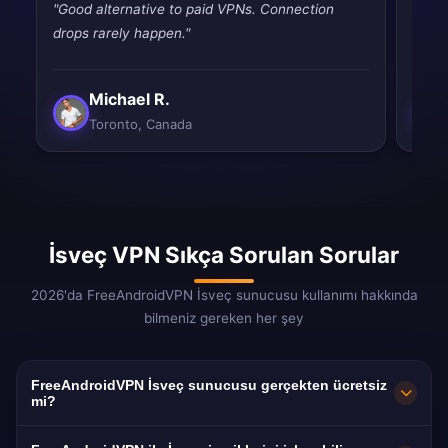
"Good alternative to paid VPNs. Connection
"Had 
drops rarely happen."
quic
Michael R.
Toronto, Canada
İsveç VPN Sıkça Sorulan Sorular
2026'da FreeAndroidVPN İsveç sunucusu kullanımı hakkında
bilmeniz gereken her şey
FreeAndroidVPN İsveç sunucusu gerçekten ücretsiz
mi?
Evet! FreeAndroidVPN İsveç sunucusu %100