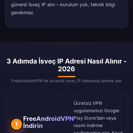
güvenli İsveç IP alın – kurulum yok, teknik bilgi
gerekmez.
3 Adımda İsveç IP Adresi Nasıl Alınır -
2026
FreeAndroidVPN ile ücretsiz İsveç IP adresinizi anında alın
Ücretsiz VPN
uygulamamızı
Google
FreeAndroidVPN
Play Store
'dan veya
1
İndirin
resmi indirme
sayfamızdan
alın. Kayıt