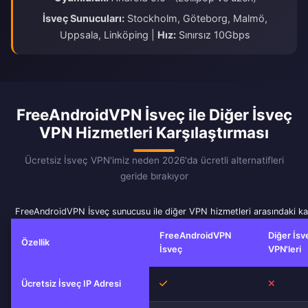
İsveç Sunucuları:
Stockholm, Göteborg, Malmö,
Uppsala, Linköping |
Hız:
Sınırsız 10Gbps
FreeAndroidVPN İsveç ile Diğer İsveç
VPN Hizmetleri Karşılaştırması
Ücretsiz İsveç VPN'imiz neden 2026'da ücretli alternatifleri
geride bırakıyor
FreeAndroidVPN İsveç sunucusu ile diğer VPN hizmetleri arasındaki ka
FreeAndroidVPN
Diğer İsv
Özellik
İsveç
VPN'leri
Evet
Hayır
Ücretsiz İsveç IP Adresi