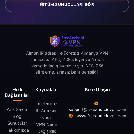
TÜM SUNUCULARI GÖR
Alman IP adresi ile ücretsiz Almanya VPN
sunucusu. ARD, ZDF izleyin ve Alman
hizmetlerine güvenle erişin. AES-256
şifreleme, sınırsız bant genişliği.
Hızlı
Kaynaklar
Bize Ulaşın
Bağlantılar
İncelemeler
Ana Sayfa
support@freeandroidvpn.com
IP Adresim
www.freeandroidvpn.com
Blog
Nedir
Sunucular
VPN Nedir
Hakkımızda
Değişiklik