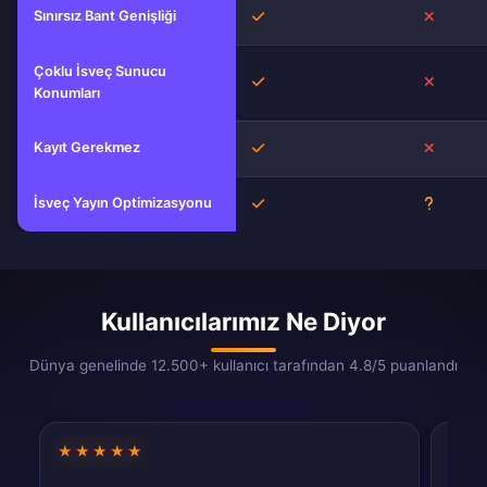
Sınırsız Bant Genişliği
Evet
Hayır
Çoklu İsveç Sunucu
Evet
Hayır
Konumları
Kayıt Gerekmez
Evet
Hayır
İsveç Yayın Optimizasyonu
Evet
Bilinmiy
Kullanıcılarımız Ne Diyor
Dünya genelinde 12.500+ kullanıcı tarafından 4.8/5 puanlandı
★★★★★
★★