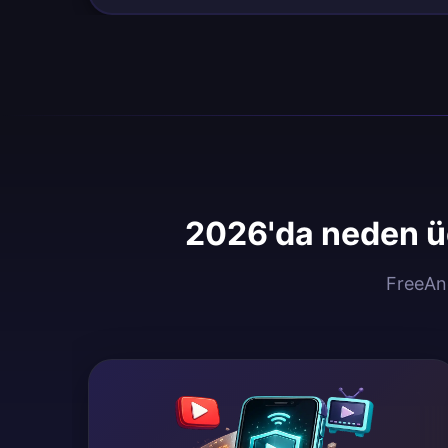
2026'da neden ü
FreeAnd