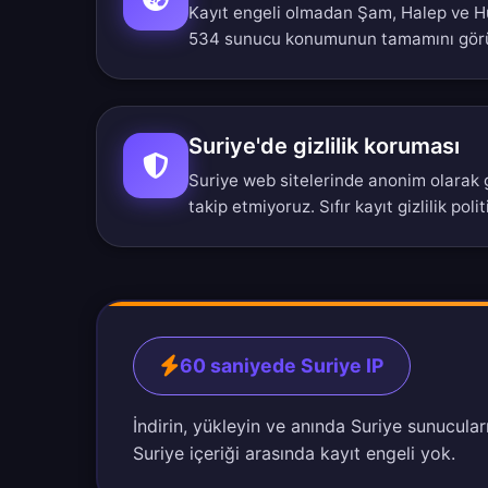
Kayıt engeli olmadan Şam, Halep ve Hu
534 sunucu konumunun tamamını gör
Suriye'de gizlilik koruması
Suriye web sitelerinde anonim olarak gö
takip etmiyoruz.
Sıfır kayıt gizlilik poli
60 saniyede Suriye IP
İndirin, yükleyin ve anında Suriye sunucuları
Suriye içeriği arasında kayıt engeli yok.