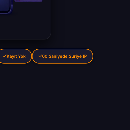
Kayıt Yok
60 Saniyede Suriye IP