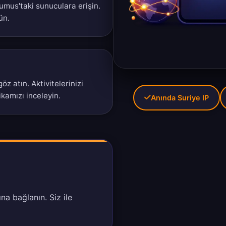
mus'taki sunuculara erişin.
ün
.
z atın. Aktivitelerinizi
tikamızı
inceleyin.
Anında Suriye IP
na bağlanın. Siz ile