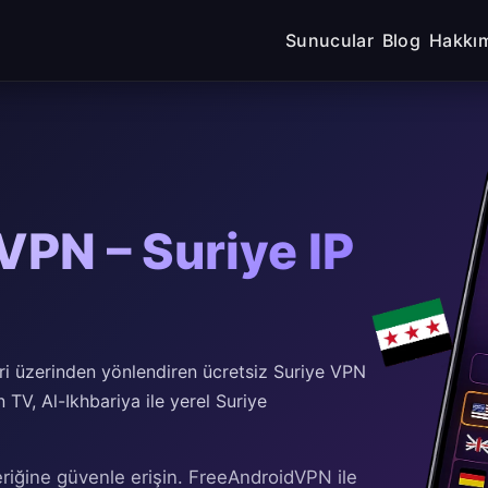
Sunucular
Blog
Hakkı
VPN – Suriye IP
ri üzerinden yönlendiren ücretsiz Suriye VPN
n TV, Al-Ikhbariya ile yerel Suriye
riğine güvenle erişin. FreeAndroidVPN ile