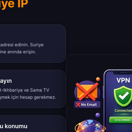
ye IP
adresi edinin. Suriye
ine anında erişin.
layın
l-Ikhbariya ve Sama TV
rişmek için hesap gerekmez.
ucu konumu