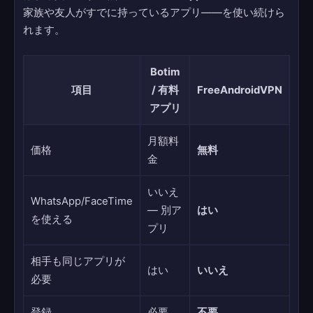
家族や友人がすでに持っているアプリ——を使い続けら
れます。
Botim
項目
/ 有料
FreeAndroidVPN
アプリ
月額料
価格
無料
金
いいえ
WhatsApp/FaceTime
— 別ア
はい
を使える
プリ
相手も同じアプリが
はい
いいえ
必要
登録
必要
不要