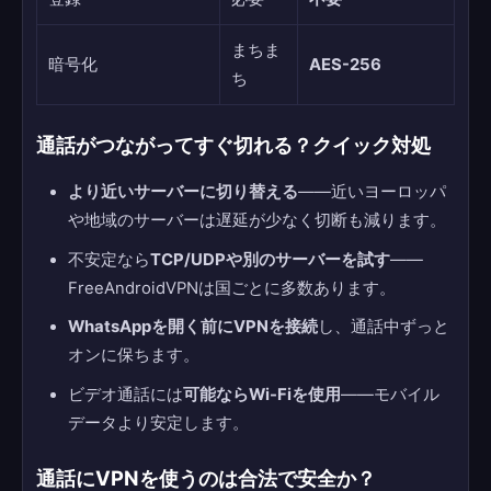
まちま
暗号化
AES-256
ち
通話がつながってすぐ切れる？クイック対処
より近いサーバーに切り替える
——近いヨーロッパ
や地域のサーバーは遅延が少なく切断も減ります。
不安定なら
TCP/UDPや別のサーバーを試す
——
FreeAndroidVPNは国ごとに多数あります。
WhatsAppを開く前にVPNを接続
し、通話中ずっと
オンに保ちます。
ビデオ通話には
可能ならWi-Fiを使用
——モバイル
データより安定します。
通話にVPNを使うのは合法で安全か？