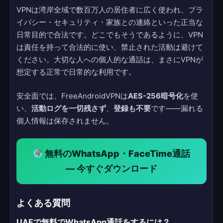
VPNは湾岸全域で数百万人の居住者に広く使われ、プラ
イバシー・セキュリティ・家族との連絡といった正当な
日常目的で合法です。どこでもそうであるように、VPN
は責任を持って合法的に使い、禁止された活動は避けて
ください。大切な人への個人的な通話は、まさにVPNが
想定する正常で日常的な利用です。
安全面では、FreeAndroidVPNは
AES-256暗号化
を使
い、
活動ログを一切残さず
、
登録も不要
です——漏れる
個人情報は保存されません。
無料のWhatsApp・FaceTime通話
— 今すぐダウンロード
よくある質問
UAEで無料でWhatsApp通話をするには？