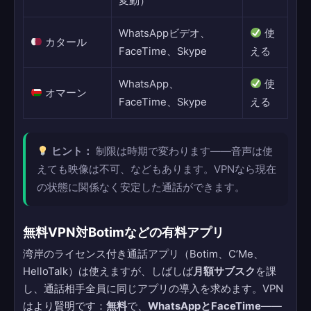
変動）
WhatsAppビデオ、
使
カタール
FaceTime、Skype
える
WhatsApp、
使
オマーン
FaceTime、Skype
える
ヒント：
制限は時期で変わります——音声は使
えても映像は不可、などもあります。VPNなら現在
の状態に関係なく安定した通話ができます。
無料VPN対Botimなどの有料アプリ
湾岸のライセンス付き通話アプリ（Botim、C’Me、
HelloTalk）は使えますが、しばしば
月額サブスク
を課
し、通話相手全員に同じアプリの導入を求めます。VPN
はより賢明です：
無料
で、
WhatsAppとFaceTime
——