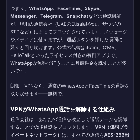
つまり、
WhatsApp、FaceTime、Skype、
Messenger、Telegram、Snapchat
などの通話機能
が、現地の通信会社（UAEのEtisalatやdu、サウジの
STCなど）によってブロックされています。メッセージ
やメディアは使えますが、通話ボタンを押した瞬間に
延々と回り続けます。公式の代替はBotim、C’Me、
HelloTalkといったライセンス付きの有料アプリで、
WhatsAppが無料で行うことに月額料金を課すことが多
いです。
朗報：VPNなら、通常のWhatsAppとFaceTimeの通話を
取り戻せます——無料で。
VPNがWhatsApp通話を解除する仕組み
通信会社は、あなたの通信を検査して通話データを認識
することでVoIP通話をブロックします。
VPN（仮想プラ
イベートネットワーク）
は、すべての通信を
AES-256暗