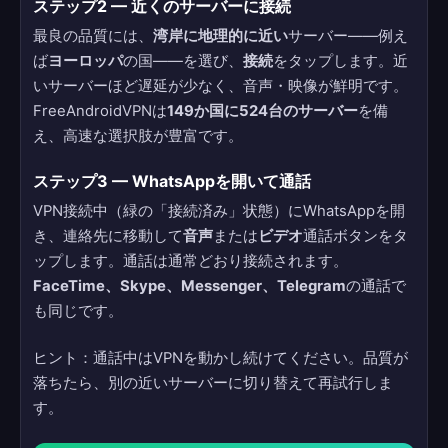
ステップ2 — 近くのサーバーに接続
最良の品質には、
湾岸に地理的に近い
サーバー——例え
ば
ヨーロッパ
の国——を選び、
接続
をタップします。近
いサーバーほど遅延が少なく、音声・映像が鮮明です。
FreeAndroidVPNは
149か国に524台のサーバー
を備
え、高速な選択肢が豊富です。
ステップ3 — WhatsAppを開いて通話
VPN接続中（緑の「接続済み」状態）にWhatsAppを開
き、連絡先に移動して
音声
または
ビデオ
通話ボタンをタ
ップします。通話は通常どおり接続されます。
FaceTime、Skype、Messenger、Telegram
の通話で
も同じです。
ヒント：通話中はVPNを動かし続けてください。品質が
落ちたら、別の近いサーバーに切り替えて再試行しま
す。