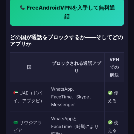
FreeAndroidVPNを入手して無料通
話
どの国が通話をブロックするか——そしてどの
アプリか
VPN
ブロックされる通話アプ
国
での
リ
解決
WhatsApp、
UAE（ドバ
使
FaceTime、Skype、
イ、アブダビ）
える
Messenger
WhatsAppと
サウジアラ
使
FaceTime（時期により
ビア
える