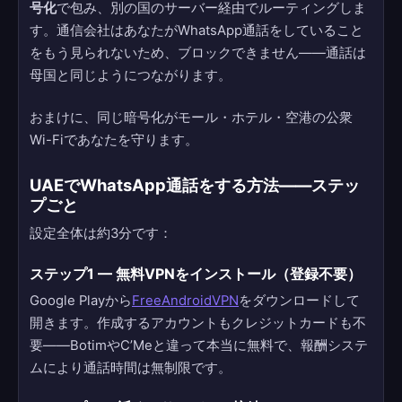
号化
で包み、別の国のサーバー経由でルーティングしま
す。通信会社はあなたがWhatsApp通話をしていること
をもう見られないため、ブロックできません——通話は
母国と同じようにつながります。
おまけに、同じ暗号化がモール・ホテル・空港の公衆
Wi-Fiであなたを守ります。
UAEでWhatsApp通話をする方法——ステッ
プごと
設定全体は約3分です：
ステップ1 — 無料VPNをインストール（登録不要）
Google Playから
FreeAndroidVPN
をダウンロードして
開きます。作成するアカウントもクレジットカードも不
要——BotimやC’Meと違って本当に無料で、報酬システ
ムにより通話時間は無制限です。