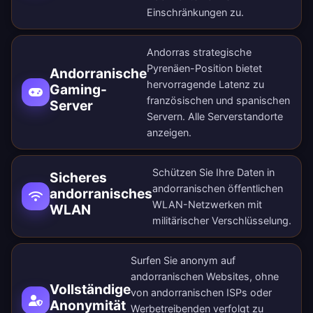
Einschränkungen zu.
Andorras strategische
Pyrenäen-Position bietet
Andorranische
hervorragende Latenz zu
Gaming-
französischen und spanischen
Server
Servern.
Alle Serverstandorte
anzeigen
.
Schützen Sie Ihre Daten in
Sicheres
andorranischen öffentlichen
andorranisches
WLAN-Netzwerken mit
WLAN
militärischer Verschlüsselung.
Surfen Sie anonym auf
andorranischen Websites, ohne
Vollständige
von andorranischen ISPs oder
Anonymität
Werbetreibenden verfolgt zu