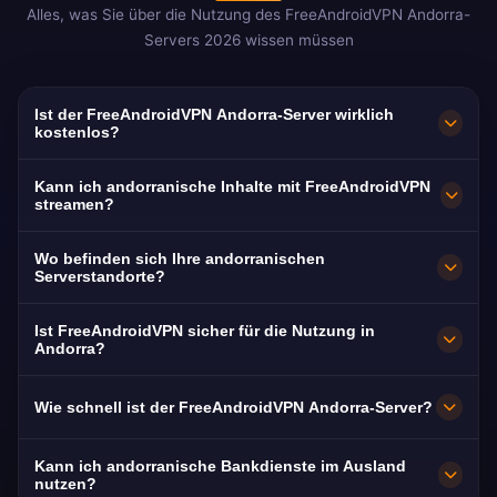
Alles, was Sie über die Nutzung des FreeAndroidVPN Andorra-
Servers 2026 wissen müssen
Ist der FreeAndroidVPN Andorra-Server wirklich
kostenlos?
Ja! Der FreeAndroidVPN Andorra-Server ist zu
Kann ich andorranische Inhalte mit FreeAndroidVPN
100 % kostenlos ohne versteckte Kosten. Wir
streamen?
bieten unbegrenzten Zugang zu Servern in
Unser Andorra VPN ist optimiert für ATV und
Wo befinden sich Ihre andorranischen
Andorra la Vella ohne Zahlung. Sehr wenige
lokale digitale Dienste mit pufferfreier Leistung
Serverstandorte?
VPN-Anbieter bieten überhaupt andorranische
über Andorras hervorragende Glasfaser-
FreeAndroidVPN betreibt mehrere
Server an.
Ist FreeAndroidVPN sicher für die Nutzung in
Infrastruktur.
Hochgeschwindigkeitsserver in Andorra, in
Andorra?
Andorra la Vella, Escaldes-Engordany und
Ja. AES-256-Verschlüsselung und strikte
Wie schnell ist der FreeAndroidVPN Andorra-Server?
Encamp. Alle Server verfügen über 10-Gbit/s-
Keine-Logs-Richtlinie. Besonders wichtig, da
Verbindungen für maximale Geschwindigkeit.
Andorra Telecom der einzige ISP des Landes
Andorra verfügt über eine der besten Internet-
Kann ich andorranische Bankdienste im Ausland
ist.
Infrastrukturen Europas mit durchschnittlich
nutzen?