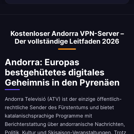
120 Mbit/s. Unsere 10-Gbit/s-Server liefern
Ja, greifen Sie sicher auf Andbank, Crèdit
hervorragende Geschwindigkeiten mit
Andorrà und MoraBanc-Apps aus dem Ausland
minimalem Verlust.
mit unserem Andorra VPN-Server zu.
Kostenloser Andorra VPN-Server –
Andorranische Banking-Portale können den
Der vollständige Leitfaden 2026
Zugriff von ausländischen IPs einschränken.
Andorra: Europas
bestgehütetes digitales
Geheimnis in den Pyrenäen
Andorra Televisió (ATV) ist der einzige öffentlich-
rechtliche Sender des Fürstentums und bietet
katalanischsprachige Programme mit
Berichterstattung über andorranische Nachrichten,
Politik, Kultur und Skisaison-Veranstaltungen. Trotz