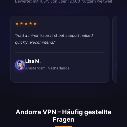
Bewertet mit 4,8/5 von über 12.500 Nutzern weltweit
★★★★★
★★
"Had a minor issue first but support helped
"Pret
quickly. Recommend."
thoug
Lisa M.
Amsterdam, Netherlands
Andorra VPN – Häufig gestellte
Fragen