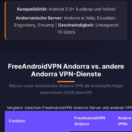
Kompatibilität:
Android 5.0+ (Lollipop und höher)
Andorranische Server:
Andorra la Vella, Escaldes-
Engordany, Encamp |
Geschwindigkeit:
Unbegrenzt
10 Gbit/s
FreeAndroidVPN Andorra vs. andere
Andorra VPN-Dienste
Warum unser kostenloses Andorra VPN die kostenpflichtigen
Alternativen 2026 übertrifft
Vergleich zwischen FreeAndroidVPN Andorra-Server und anderen VP
FreeAndroidVPN
Andere
Funktion
Andorra
VPNs