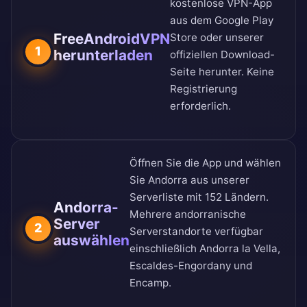
kostenlose VPN-App
aus dem
Google Play
FreeAndroidVPN
Store
oder unserer
1
herunterladen
offiziellen Download-
Seite
herunter. Keine
Registrierung
erforderlich.
Öffnen Sie die App und wählen
Sie Andorra aus unserer
Serverliste mit 152 Ländern
.
Andorra-
Mehrere andorranische
Server
2
Serverstandorte verfügbar
auswählen
einschließlich Andorra la Vella,
Escaldes-Engordany und
Encamp.