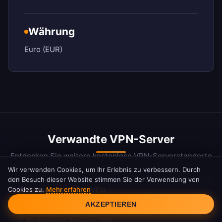
Währung
Euro (EUR)
Verwandte VPN-Server
Entdecken Sie weitere kostenlose VPN-Serverstandorte
Wir verwenden Cookies, um Ihr Erlebnis zu verbessern. Durch
den Besuch dieser Website stimmen Sie der Verwendung von
Cookies zu.
Mehr erfahren
Kostenloses Italien VPN
Cookie-Einwilligung
AKZEPTIEREN
Kostenloses Spanien VPN