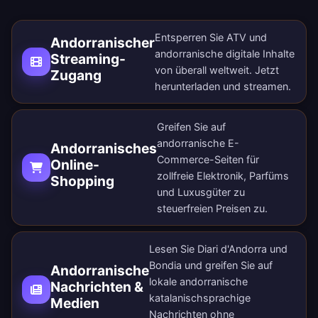
Entsperren Sie ATV und
Andorranischer
andorranische digitale Inhalte
Streaming-
von überall weltweit.
Jetzt
Zugang
herunterladen
und streamen.
Greifen Sie auf
andorranische E-
Andorranisches
Commerce-Seiten für
Online-
zollfreie Elektronik, Parfüms
Shopping
und Luxusgüter zu
steuerfreien Preisen zu.
Lesen Sie Diari d'Andorra und
Bondia und greifen Sie auf
Andorranische
lokale andorranische
Nachrichten &
katalanischsprachige
Medien
Nachrichten ohne