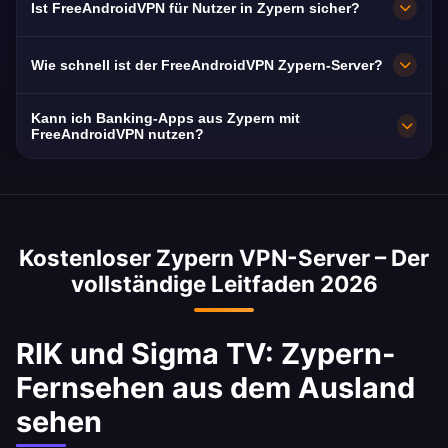
Ist FreeAndroidVPN für Nutzer in Zypern sicher?
laufen mit 10 Gbit/s; im Ausfall wird
automatisch auf den nächstgelegenen
Ja. AES-256-Verschlüsselung und eine strikte
Wie schnell ist der FreeAndroidVPN Zypern-Server?
verfügbaren Server umgeschaltet.
No-Logs-Politik. Ihr Surfverhalten in Zypern
bleibt privat.
Sehr schnell mit 10 Gbit/s Netzkapazität. Die
Kann ich Banking-Apps aus Zypern mit
Durchschnittsgeschwindigkeit in Zypern liegt
FreeAndroidVPN nutzen?
bei 85 Mbps – ideal für HD-Streaming und
Ja. Bank of Cyprus, Hellenic Bank und Alpha
Downloads.
Bank Cyprus sind mit einer IP-Adresse aus
Zypern sicher erreichbar. Beachten Sie die
Kostenloser Zypern VPN-Server – Der
Nutzungsbedingungen Ihrer Bank.
vollständige Leitfaden 2026
RIK und Sigma TV: Zypern-
Fernsehen aus dem Ausland
sehen