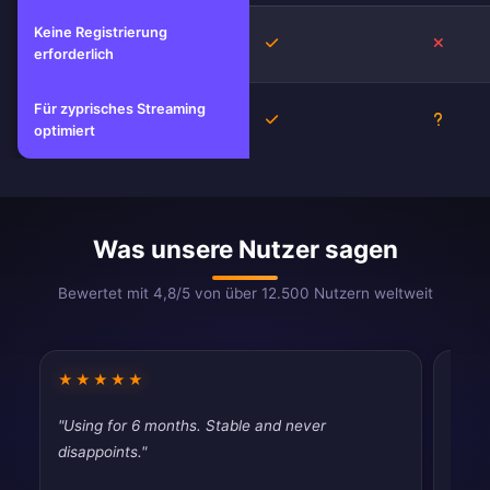
Keine Registrierung
Ja
Nein
erforderlich
Für zyprisches Streaming
Ja
Unbeka
optimiert
Was unsere Nutzer sagen
Bewertet mit 4,8/5 von über 12.500 Nutzern weltweit
★★★★★
★★
"Using for 6 months. Stable and never
"Fina
disappoints."
throt
never