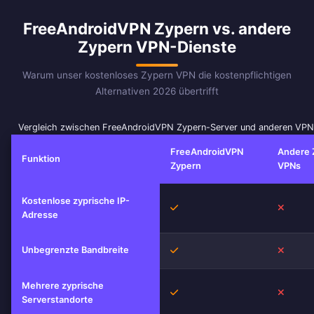
FreeAndroidVPN Zypern vs. andere
Zypern VPN-Dienste
Warum unser kostenloses Zypern VPN die kostenpflichtigen
Alternativen 2026 übertrifft
Vergleich zwischen FreeAndroidVPN Zypern-Server und anderen VPN
FreeAndroidVPN
Andere 
Funktion
Zypern
VPNs
Kostenlose zyprische IP-
Ja
Nein
Adresse
Unbegrenzte Bandbreite
Ja
Nein
Mehrere zyprische
Ja
Nein
Serverstandorte