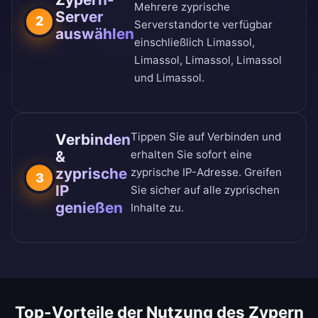
Mehrere zyprische
Server
2
Serverstandorte verfügbar
auswählen
einschließlich Limassol,
Limassol, Limassol, Limassol
und Limassol.
Tippen Sie auf Verbinden und
Verbinden
&
erhalten Sie sofort eine
zyprische
zyprische IP-Adresse. Greifen
3
IP
Sie sicher auf alle zyprischen
genießen
Inhalte zu.
Top-Vorteile der Nutzung des Zypern