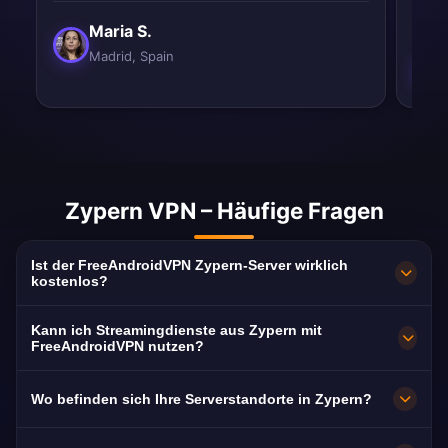
Maria S.
Madrid, Spain
Zypern VPN – Häufige Fragen
Ist der FreeAndroidVPN Zypern-Server wirklich
kostenlos?
100 % kostenlos. Server in Limassol, Nicosia,
Kann ich Streamingdienste aus Zypern mit
Stróvolos ohne Abo, ohne Kreditkarte und
FreeAndroidVPN nutzen?
ohne Registrierung. Unbegrenzte Bandbreite
Ja. Der Server ist für RIK, Sigma TV und ANT1
Wo befinden sich Ihre Serverstandorte in Zypern?
für alle Inhalte aus Zypern.
Cyprus optimiert – in der Regel ruckelfrei in
HD.
Limassol, Nicosia, Stróvolos. Alle Knoten