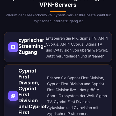
VPN-Servers
Warum der FreeAndroidVPN Zypern-Server Ihre beste Wahl für
zyprischen Internetzugang ist
Entsperren Sie RIK, Sigma TV, ANT1
zyprischer
Cyprus, ANT1 Cyprus, Sigma TV
Streaming-
und Cytavision von überall weltweit.
Zugang
Jetzt herunterladen
und streamen.
Cypriot
First
Erleben Sie Cypriot First Division,
Division,
Cypriot First Division und Cypriot
Cypriot
First Division live – das größte
First
Sport-Ökosystem der Welt. Sigma
Division
TV, Cypriot First Division,
und Cypriot
Cytavision und Cytavision mit
First
zyprischer IP streamen.