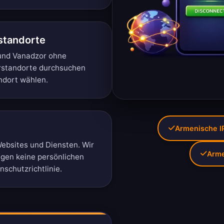
standorte
 und Vanadzor ohne
rstandorte durchsuchen
ndort wählen.
Armenische IP
ebsites und Diensten. Wir
Arme
igen keine persönlichen
schutzrichtlinie
.