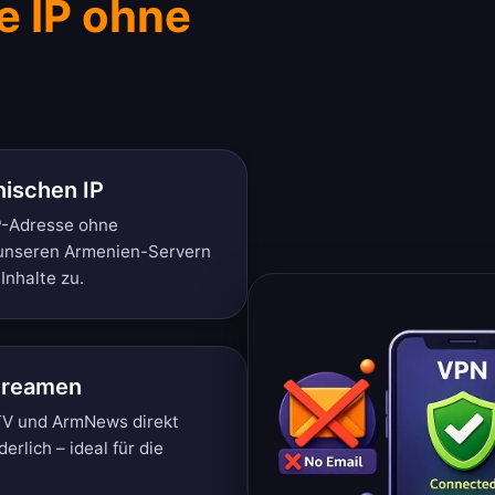
 IP ohne
nischen IP
IP-Adresse ohne
t unseren Armenien-Servern
Inhalte zu.
streamen
TV und ArmNews direkt
erlich – ideal für die