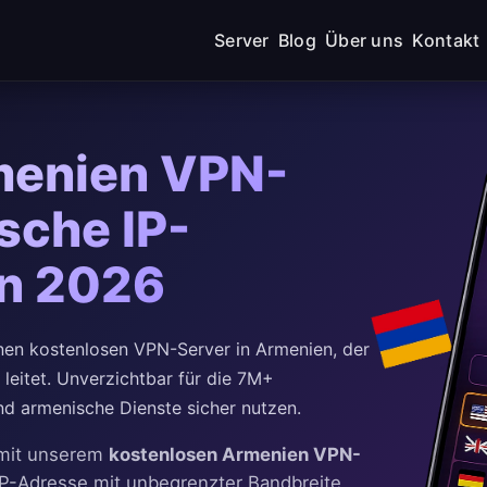
Server
Blog
Über uns
Kontakt
menien VPN-
sche IP-
en 2026
en kostenlosen VPN-Server in Armenien, der
leitet. Unverzichtbar für die 7M+
d armenische Dienste sicher nutzen.
u mit unserem
kostenlosen Armenien VPN-
 IP-Adresse mit unbegrenzter Bandbreite