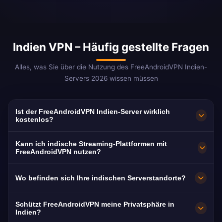
Indien VPN – Häufig gestellte Fragen
Alles, was Sie über die Nutzung des FreeAndroidVPN Indien-
Servers 2026 wissen müssen
Ist der FreeAndroidVPN Indien-Server wirklich
kostenlos?
Ja! Der FreeAndroidVPN Indien-Server ist zu
Kann ich indische Streaming-Plattformen mit
100 % kostenlos ohne versteckte Kosten.
FreeAndroidVPN nutzen?
Server in Mumbai, Neu-Delhi, Bangalore,
Unser Indien VPN ist optimiert für Hotstar,
Wo befinden sich Ihre indischen Serverstandorte?
Chennai und Hyderabad. Keine Kreditkarte,
JioCinema, SonyLIV, ZEE5 und MX Player.
keine Registrierung.
Bollywood-Filme, Cricket (IPL) und regionale
FreeAndroidVPN betreibt
Schützt FreeAndroidVPN meine Privatsphäre in
Inhalte – geo-beschränkt außerhalb Indiens.
Hochgeschwindigkeitsserver in Mumbai, Neu-
Indien?