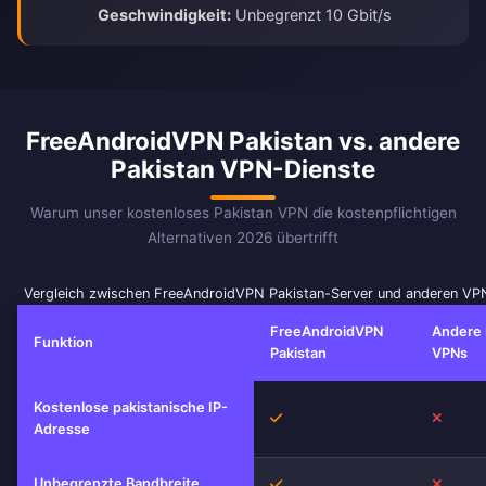
Geschwindigkeit:
Unbegrenzt 10 Gbit/s
FreeAndroidVPN Pakistan vs. andere
Pakistan VPN-Dienste
Warum unser kostenloses Pakistan VPN die kostenpflichtigen
Alternativen 2026 übertrifft
Vergleich zwischen FreeAndroidVPN Pakistan-Server und anderen VP
FreeAndroidVPN
Andere 
Funktion
Pakistan
VPNs
Kostenlose pakistanische IP-
Ja
Nein
Adresse
Unbegrenzte Bandbreite
Ja
Nein