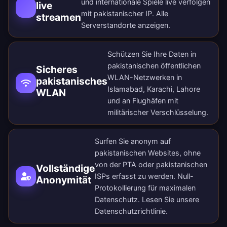
und internationale Spiele live verfolgen
live
mit pakistanischer IP.
Alle
streamen
Serverstandorte anzeigen
.
Schützen Sie Ihre Daten in
pakistanischen öffentlichen
Sicheres
WLAN-Netzwerken in
pakistanisches
Islamabad, Karachi, Lahore
WLAN
und an Flughäfen mit
militärischer Verschlüsselung.
Surfen Sie anonym auf
pakistanischen Websites, ohne
von der PTA oder pakistanischen
Vollständige
ISPs erfasst zu werden. Null-
Anonymität
Protokollierung für maximalen
Datenschutz. Lesen Sie unsere
Datenschutzrichtlinie
.