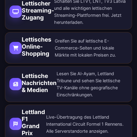
Schalten Sie LTV1, LNT, TV3 Latvia
Lettischer
und alle wichtigen lettischen
Streaming-
Streaming-Plattformen frei.
Jetzt
Zugang
herunterladen
.
Lettisches
Greifen Sie auf lettische E-
Online-
Commerce-Seiten und lokale
Shopping
Märkte mit lokalen Preisen zu.
Lesen Sie Al-Ayam, Lettland
Lettische
Tribune und sehen Sie lettische
Nachrichten
TV-Kanäle ohne geografische
& Medien
Einschränkungen.
Lettland
Live-Übertragung des Lettland
F1
International Circuit Formel 1 Rennens.
Grand
Alle
Serverstandorte anzeigen
.
Prix