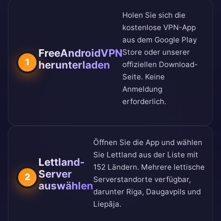
Holen Sie sich die
kostenlose VPN-App
aus dem
Google Play
FreeAndroidVPN
Store
oder unserer
1
herunterladen
offiziellen Download-
Seite
. Keine
Anmeldung
erforderlich.
Öffnen Sie die App und wählen
Sie Lettland aus der
Liste mit
Lettland-
152 Ländern
. Mehrere lettische
Server
2
Serverstandorte verfügbar,
auswählen
darunter Riga, Daugavpils und
Liepāja.