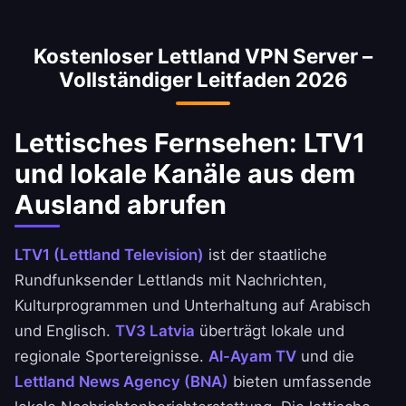
Zugang zu lettischen Banking-Diensten im
und unser VPN ist optimiert, um
Ausland verwendet. Sie können sicher auf
Geschwindigkeitsverluste zu minimieren.
Kostenloser Lettland VPN Server –
National Bank of Lettland, Ahli United Bank
Vollständiger Leitfaden 2026
und BBK-Apps zugreifen.
Lettisches Fernsehen: LTV1
und lokale Kanäle aus dem
Ausland abrufen
LTV1 (Lettland Television)
ist der staatliche
Rundfunksender Lettlands mit Nachrichten,
Kulturprogrammen und Unterhaltung auf Arabisch
und Englisch.
TV3 Latvia
überträgt lokale und
regionale Sportereignisse.
Al-Ayam TV
und die
Lettland News Agency (BNA)
bieten umfassende