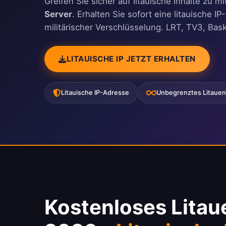
Greifen Sie sicher auf litauische Inhalte zu 
Server
. Erhalten Sie sofort eine litauische 
militärischer Verschlüsselung. LRT, TV3, Bask
LITAUISCHE IP JETZT ERHALTEN
Litauische IP-Adresse
Unbegrenztes Litaue
Kostenloses Lita