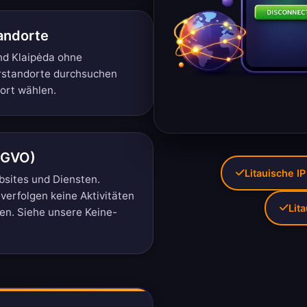
andorte
und Klaipėda ohne
rstandorte durchsuchen
dort wählen.
SGVO)
Litauische IP
bsites und Diensten.
verfolgen keine Aktivitäten
Lit
ten. Siehe unsere
Keine-