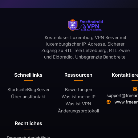
Kostenloser Luxemburg VPN Server mit
luxemburgischer IP-Adresse. Sicherer
Zugang zu RTL Télé Lëtzebuerg, RTL Zwee
und Eldoradio. Unbegrenzte Bandbreite.
Schnelllinks
Ressourcen
Kontaktier
Startseite
Blog
Server
Bewertungen
support@freea
Über uns
Kontakt
Was ist meine IP
www.freean
Was ist VPN
Änderungsprotokoll
Rechtliches
Datenschutzrichtlinie