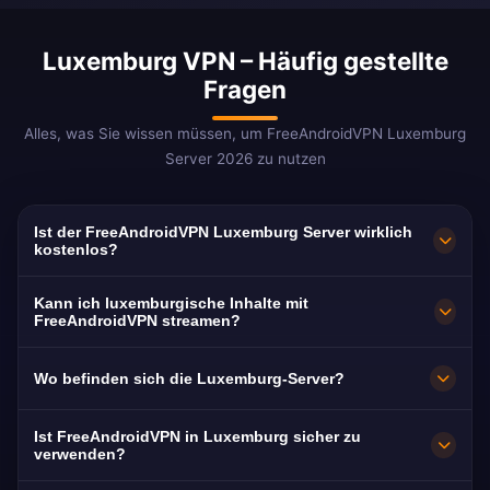
Luxemburg VPN – Häufig gestellte
Fragen
Alles, was Sie wissen müssen, um FreeAndroidVPN Luxemburg
Server 2026 zu nutzen
Ist der FreeAndroidVPN Luxemburg Server wirklich
kostenlos?
Ja! FreeAndroidVPN Luxemburg Server sind zu
Kann ich luxemburgische Inhalte mit
100% kostenlos ohne versteckte Gebühren,
FreeAndroidVPN streamen?
Testzeiträume oder Kreditkarte. Sie erhalten
Die Luxemburg VPN Server sind für das
Wo befinden sich die Luxemburg-Server?
unbegrenzten Zugang zu luxemburgischen
Streamen luxemburgischer Plattformen wie
VPN-Servern in Luxemburg-Stadt, Esch-sur-
RTL Télé Lëtzebuerg, RTL Zwee und Eldoradio
FreeAndroidVPN betreibt mehrere schnelle
Ist FreeAndroidVPN in Luxemburg sicher zu
Alzette und Differdingen ohne jegliche
optimiert. Die meisten Nutzer genießen
Server in Luxemburg, darunter Luxemburg-
verwenden?
Zahlungen.
pufferfreies HD-Streaming.
Stadt, Esch-sur-Alzette und Differdingen. Alle