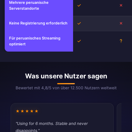
Mehrere peruanische
Ja
Nein
Serverstandorte
Keine Registrierung erforderlich
Ja
Nein
Für peruanisches Streaming
Ja
Unbe
optimiert
Was unsere Nutzer sagen
Bewertet mit 4,8/5 von über 12.500 Nutzern weltweit
★★★★★
★★
"Using for 6 months. Stable and never
"Pret
disappoints."
occas