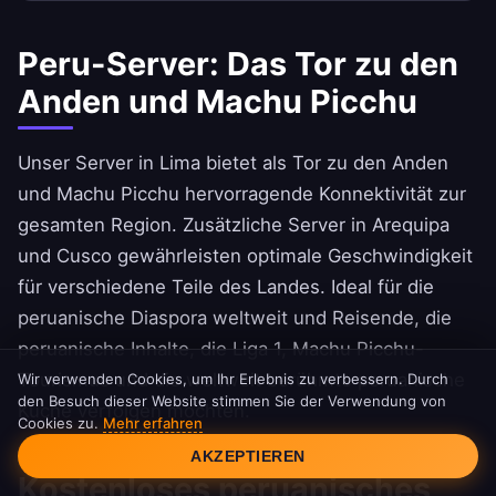
Peru-Server: Das Tor zu den
Anden und Machu Picchu
Unser Server in Lima bietet als Tor zu den Anden
und Machu Picchu hervorragende Konnektivität zur
gesamten Region. Zusätzliche Server in Arequipa
und Cusco gewährleisten optimale Geschwindigkeit
für verschiedene Teile des Landes. Ideal für die
peruanische Diaspora weltweit und Reisende, die
peruanische Inhalte, die Liga 1, Machu Picchu-
Tourismus und die weltweit berühmte peruanische
Wir verwenden Cookies, um Ihr Erlebnis zu verbessern. Durch
den Besuch dieser Website stimmen Sie der Verwendung von
Küche verfolgen möchten.
Cookies zu.
Mehr erfahren
Cookie-Einwilligung
AKZEPTIEREN
Kostenloses peruanisches