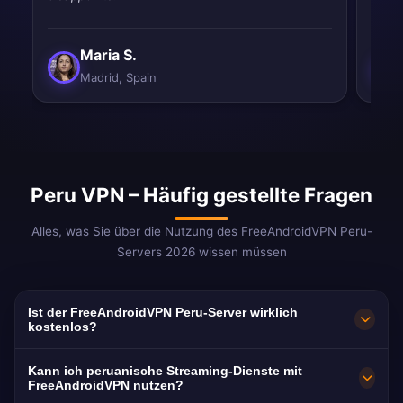
Maria S.
Madrid, Spain
Peru VPN – Häufig gestellte Fragen
Alles, was Sie über die Nutzung des FreeAndroidVPN Peru-
Servers 2026 wissen müssen
Ist der FreeAndroidVPN Peru-Server wirklich
kostenlos?
100% kostenlos. Server in Lima, Arequipa und
Kann ich peruanische Streaming-Dienste mit
Cusco. Keine Kreditkarte, keine Registrierung.
FreeAndroidVPN nutzen?