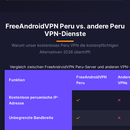
FreeAndroidVPN Peru vs. andere Peru
VPN-Dienste
Warum unser kostenloses Peru VPN die kostenpflichtigen
Alternativen 2026 übertrifft
Vergleich zwischen FreeAndroidVPN Peru-Server und anderen VPN-
FreeAndroidVPN
Ander
Funktion
Peru
VPNs
Kostenlose peruanische IP-
Ja
Nein
Adresse
Unbegrenzte Bandbreite
Ja
Nein