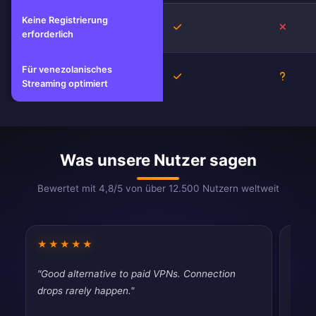
Keine Registrierung
Ja
Nein
erforderlich
Für venezolanisches
Ja
Unbeka
Streaming optimiert
Was unsere Nutzer sagen
Bewertet mit 4,8/5 von über 12.500 Nutzern weltweit
★★★★★
★★
"Good alternative to paid VPNs. Connection
"Good
drops rarely happen."
drops