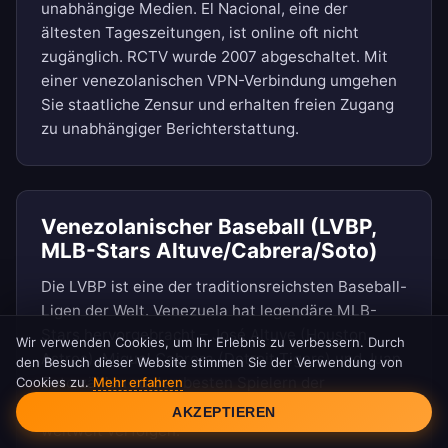
unabhängige Medien. El Nacional, eine der
ältesten Tageszeitungen, ist online oft nicht
zugänglich. RCTV wurde 2007 abgeschaltet. Mit
einer venezolanischen VPN-Verbindung umgehen
Sie staatliche Zensur und erhalten freien Zugang
zu unabhängiger Berichterstattung.
Venezolanischer Baseball (LVBP,
MLB-Stars Altuve/Cabrera/Soto)
Die LVBP ist eine der traditionsreichsten Baseball-
Ligen der Welt. Venezuela hat legendäre MLB-
Stars hervorgebracht – José Altuve (Houston
Wir verwenden Cookies, um Ihr Erlebnis zu verbessern. Durch
Astros), Miguel Cabrera (Detroit Tigers) und Juan
den Besuch dieser Website stimmen Sie der Verwendung von
Soto zählen zu den besten Spielern der
Cookies zu.
Mehr erfahren
Cookie-Einwilligung
Geschichte. Alle Spiele mit venezolanischer IP
AKZEPTIEREN
weltweit verfolgen.