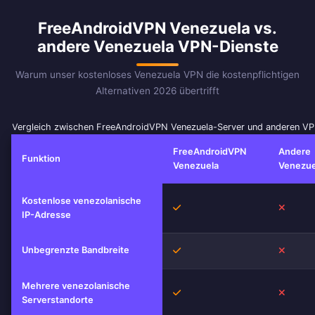
FreeAndroidVPN Venezuela vs.
andere Venezuela VPN-Dienste
Warum unser kostenloses Venezuela VPN die kostenpflichtigen
Alternativen 2026 übertrifft
Vergleich zwischen FreeAndroidVPN Venezuela-Server und anderen V
FreeAndroidVPN
Andere
Funktion
Venezuela
Venezue
Kostenlose venezolanische
Ja
Nein
IP-Adresse
Unbegrenzte Bandbreite
Ja
Nein
Mehrere venezolanische
Ja
Nein
Serverstandorte