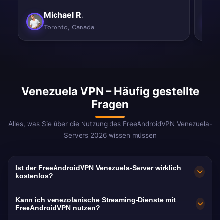
Michael R.
Toronto, Canada
Venezuela VPN – Häufig gestellte
Fragen
Alles, was Sie über die Nutzung des FreeAndroidVPN Venezuela-
Servers 2026 wissen müssen
Ist der FreeAndroidVPN Venezuela-Server wirklich
kostenlos?
100% kostenlos. Server in Caracas, Maracaibo
Kann ich venezolanische Streaming-Dienste mit
und Valencia. Keine Kreditkarte, keine
FreeAndroidVPN nutzen?