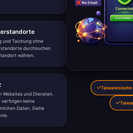
verstandorte
ng und Taichung ohne
rstandorte durchsuchen
Standort wählen.
z
Taiwanesische 
n Websites und Diensten.
r verfolgen keine
Taiwa
önlichen Daten. Siehe
inie
.