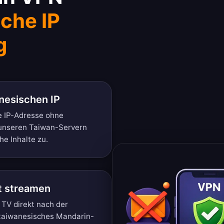
che IP
g
nesischen IP
he IP-Adresse ohne
t unseren Taiwan-Servern
he Inhalte zu.
t streamen
TV direkt nach der
– taiwanesisches Mandarin-