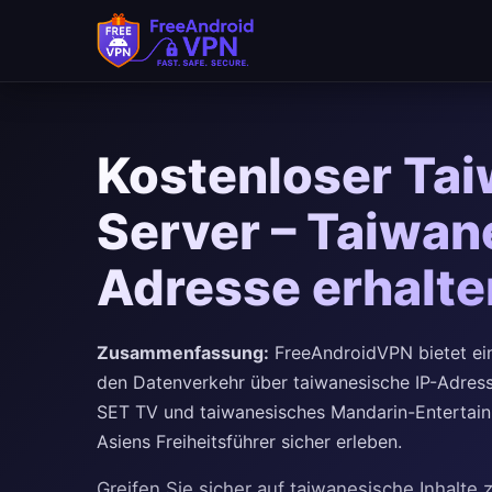
Kostenloser Ta
Server – Taiwan
Adresse erhalt
Zusammenfassung:
FreeAndroidVPN bietet ein
den Datenverkehr über taiwanesische IP-Adresse
SET TV und taiwanesisches Mandarin-Entertain
Asiens Freiheitsführer sicher erleben.
Greifen Sie sicher auf taiwanesische Inhalte