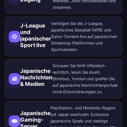
weltweit.
Jetzt herunterladen
und
streamen.
Verfolgen Sie die J-League,
J-League
japanisches Baseball (NPB) und
und
Sumo-Turniere live auf japanischen
japanischer
Streaming-Plattformen und
Sport live
Sportsendern.
Schauen Sie NHK öffentlich-
Japanische
rechtlich, lesen Sie Asahi
Nachrichten
Shimbun, Yomiuri und greifen Sie
& Medien
auf japanische Nachrichtenportale
ohne Einschränkungen zu.
PlayStation- und Nintendo-Region
Japanische
auf Japan wechseln. Exklusive
Gaming-
japanische Spiele und niedrige
Server