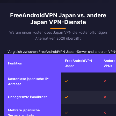
FreeAndroidVPN Japan vs. andere
Japan VPN-Dienste
Warum unser kostenloses Japan VPN die kostenpflichtigen
Alternativen 2026 übertrifft
Vergleich zwischen FreeAndroidVPN Japan-Server und anderen VPN
FreeAndroidVPN
Andere
Funktion
Japan
VPNs
Kostenlose japanische IP-
Ja
Nein
Adresse
Unbegrenzte Bandbreite
Ja
Nein
Mehrere japanische
Ja
Nein
Serverstandorte