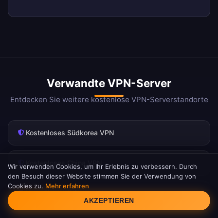
Verwandte VPN-Server
Entdecken Sie weitere kostenlose VPN-Serverstandorte
Kostenloses Südkorea VPN
Kostenloses China VPN
Wir verwenden Cookies, um Ihr Erlebnis zu verbessern. Durch
den Besuch dieser Website stimmen Sie der Verwendung von
Cookies zu.
Mehr erfahren
Cookie-Einwilligung
Kostenloses Taiwan VPN
AKZEPTIEREN