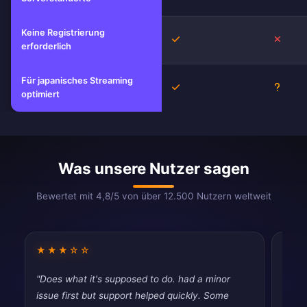
Keine Registrierung
Ja
Nein
erforderlich
Für japanisches Streaming
Ja
Unbek
optimiert
Was unsere Nutzer sagen
Bewertet mit 4,8/5 von über 12.500 Nutzern weltweit
★★★☆☆
★★
"Does what it's supposed to do. had a minor
"Had 
issue first but support helped quickly. Some
quic