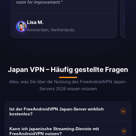
room for improvement."
Lisa M.
Amsterdam, Netherlands
Japan VPN – Häufig gestellte Fragen
Alles, was Sie über die Nutzung des FreeAndroidVPN Japan-
Servers 2026 wissen müssen
Ist der FreeAndroidVPN Japan-Server wirklich
kostenlos?
100% kostenlos. Server in Tokio, Osaka,
Kann ich japanische Streaming-Dienste mit
Yokohama, Nagoya und Fukuoka. Keine
FreeAndroidVPN nutzen?