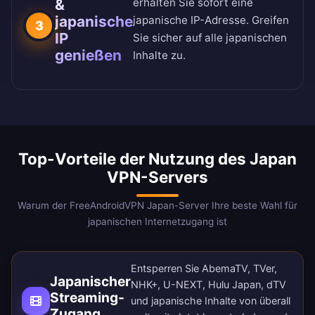
&
erhalten Sie sofort eine
japanische
japanische IP-Adresse. Greifen
3
IP
Sie sicher auf alle japanischen
genießen
Inhalte zu.
Top-Vorteile der Nutzung des Japan
VPN-Servers
Warum der FreeAndroidVPN Japan-Server Ihre beste Wahl für
japanischen Internetzugang ist
Entsperren Sie AbemaTV, TVer,
Japanischer
NHK+, U-NEXT, Hulu Japan, dTV
Streaming-
und japanische Inhalte von überall
Zugang