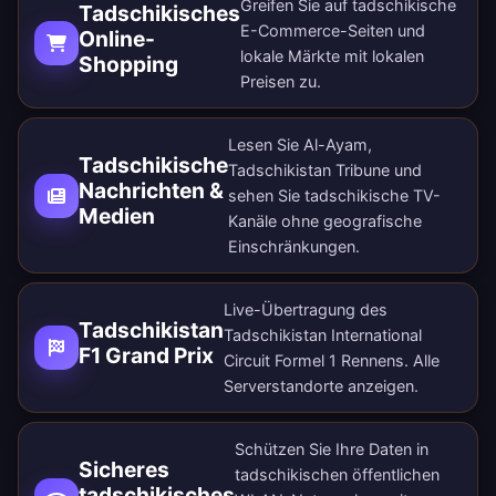
Greifen Sie auf tadschikische
Tadschikisches
E-Commerce-Seiten und
Online-
lokale Märkte mit lokalen
Shopping
Preisen zu.
Lesen Sie Al-Ayam,
Tadschikische
Tadschikistan Tribune und
Nachrichten &
sehen Sie tadschikische TV-
Medien
Kanäle ohne geografische
Einschränkungen.
Live-Übertragung des
Tadschikistan
Tadschikistan International
F1 Grand Prix
Circuit Formel 1 Rennens. Alle
Serverstandorte anzeigen
.
Schützen Sie Ihre Daten in
Sicheres
tadschikischen öffentlichen
tadschikisches