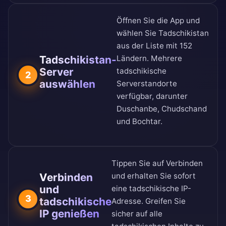
Öffnen Sie die App und
wählen Sie Tadschikistan
aus der
Liste mit 152
Tadschikistan-
Ländern
. Mehrere
Server
tadschikische
2
auswählen
Serverstandorte
verfügbar, darunter
Duschanbe, Chudschand
und Bochtar.
Tippen Sie auf Verbinden
Verbinden
und erhalten Sie sofort
und
eine tadschikische IP-
3
tadschikische
Adresse. Greifen Sie
IP genießen
sicher auf alle