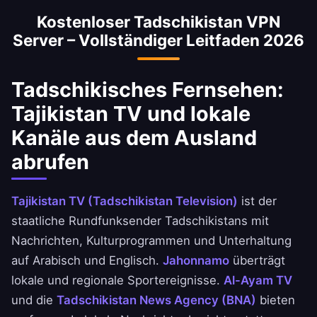
Ausland verwendet. Sie können sicher auf
optimiert, um Geschwindigkeitsverluste zu
Kostenloser Tadschikistan VPN
National Bank of Tadschikistan, Ahli United
minimieren.
Server – Vollständiger Leitfaden 2026
Bank und BBK-Apps zugreifen.
Tadschikisches Fernsehen:
Tajikistan TV und lokale
Kanäle aus dem Ausland
abrufen
Tajikistan TV (Tadschikistan Television)
ist der
staatliche Rundfunksender Tadschikistans mit
Nachrichten, Kulturprogrammen und Unterhaltung
auf Arabisch und Englisch.
Jahonnamo
überträgt
lokale und regionale Sportereignisse.
Al-Ayam TV
und die
Tadschikistan News Agency (BNA)
bieten