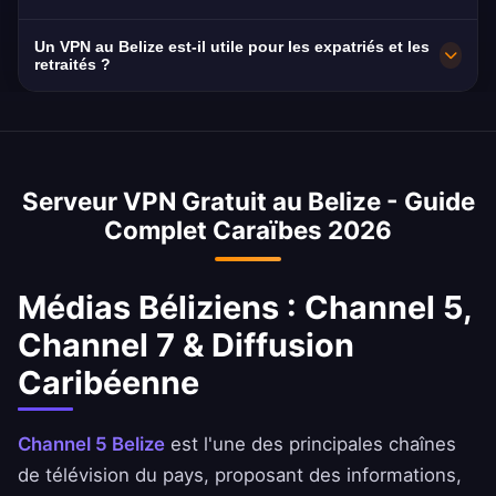
vitesse maximale. Vous pouvez sélectionner
activités de navigation et bancaires au Belize.
Capacité réseau de 10 Gbit/s. La vitesse
Un VPN au Belize est-il utile pour les expatriés et les
votre ville bélizienne préférée dans
moyenne au Belize est de 22 Mbit/s grâce à
retraités ?
l'application pour des performances optimales
l'infrastructure haut débit croissante de BTL.
Absolument. Le Belize compte une importante
selon votre emplacement et vos besoins.
communauté d'expatriés et de retraités. Notre
VPN vous permet d'accéder aux services
Serveur VPN Gratuit au Belize - Guide
bancaires béliziens (Belize Bank, Heritage
Complet Caraïbes 2026
Bank), aux portails d'immigration et aux
médias locaux depuis n'importe où dans le
monde.
Médias Béliziens : Channel 5,
Channel 7 & Diffusion
Caribéenne
Channel 5 Belize
est l'une des principales chaînes
de télévision du pays, proposant des informations,