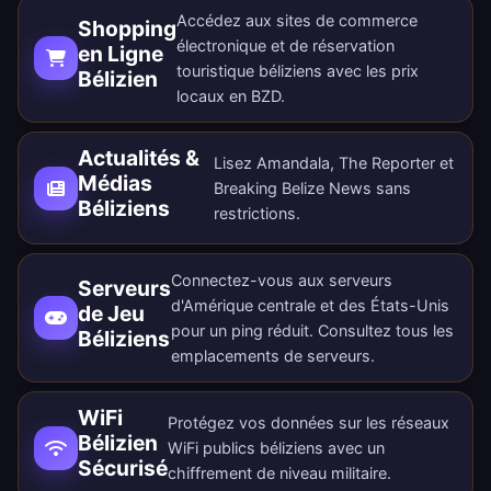
Accédez aux sites de commerce
Shopping
électronique et de réservation
en Ligne
touristique béliziens avec les prix
Bélizien
locaux en BZD.
Actualités &
Lisez Amandala, The Reporter et
Médias
Breaking Belize News sans
Béliziens
restrictions.
Connectez-vous aux serveurs
Serveurs
d'Amérique centrale et des États-Unis
de Jeu
pour un ping réduit. Consultez tous les
Béliziens
emplacements de serveurs
.
WiFi
Protégez vos données sur les réseaux
Bélizien
WiFi publics béliziens avec un
Sécurisé
chiffrement de niveau militaire.