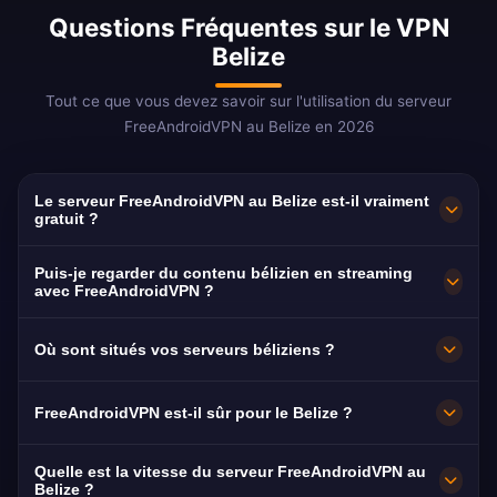
Questions Fréquentes sur le VPN
Belize
Tout ce que vous devez savoir sur l'utilisation du serveur
FreeAndroidVPN au Belize en 2026
Le serveur FreeAndroidVPN au Belize est-il vraiment
gratuit ?
Oui ! Le serveur FreeAndroidVPN au Belize est
Puis-je regarder du contenu bélizien en streaming
100 % gratuit. Accès illimité sans aucun
avec FreeAndroidVPN ?
paiement. Il est rare de trouver des serveurs
Notre VPN Belize est optimisé pour le
Où sont situés vos serveurs béliziens ?
VPN au Belize — nous sommes l'un des rares
streaming de Channel 5, Channel 7 et Love FM
fournisseurs à proposer cet emplacement.
avec des performances fluides.
FreeAndroidVPN dispose de plusieurs serveurs
FreeAndroidVPN est-il sûr pour le Belize ?
haut débit à travers le Belize à Belize City,
Belmopan et San Ignacio. Tous les serveurs
Absolument. Le chiffrement AES-256 et notre
Quelle est la vitesse du serveur FreeAndroidVPN au
offrent des connexions 10 Gbit/s pour une
politique stricte sans journaux protègent vos
Belize ?