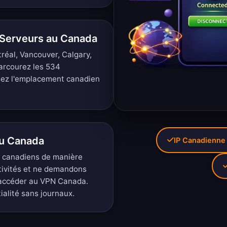
 Serveurs au Canada
réal, Vancouver, Calgary,
arcourez les 534
sez l'emplacement canadien
au Canada
IP Canadienne
s canadiens de manière
tivités et ne demandons
 accéder au VPN Canada.
tialité sans journaux
.