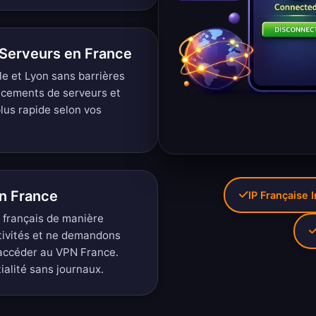
Serveurs en France
le et Lyon sans barrières
acements de serveurs
et
lus rapide selon vos
en France
IP Française 
s français de manière
tivités et ne demandons
accéder au VPN France.
tialité sans journaux
.