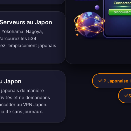
Serveurs au Japon
, Yokohama, Nagoya,
Parcourez les 534
sez l'emplacement japonais
au Japon
IP Japonaise 
s japonais de manière
S
tivités et ne demandons
 accéder au VPN Japon.
tialité sans journaux
.