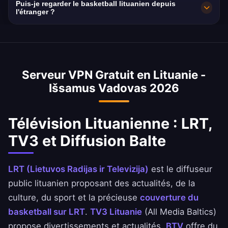
Puis-je regarder le basketball lituanien depuis
lituanienne préférée dans l'application pour
Lituanie de 85 Mbps avec l'excellente fibre
l'étranger ?
des performances optimales selon votre
Telia et Bitė offre des performances rapides.
Oui ! Le basketball est l'obsession nationale de
emplacement et vos besoins.
la Lituanie. LRT diffuse les matchs
d'EuroLeague et de l'équipe nationale avec
Serveur VPN Gratuit en Lituanie -
des commentaires lituaniens. Notre VPN offre
Išsamus Vadovas 2026
un accès instantané pour la communauté
lituanienne mondiale.
Télévision Lituanienne : LRT,
TV3 et Diffusion Balte
LRT (Lietuvos Radijas ir Televizija)
est le diffuseur
public lituanien proposant des actualités, de la
culture, du sport et la précieuse
couverture du
basketball sur LRT
.
TV3 Lituanie
(All Media Baltics)
propose divertissements et actualités.
BTV
offre du