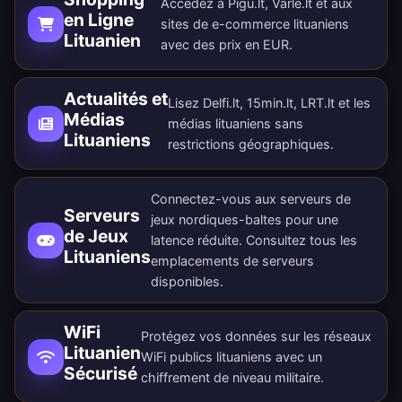
Accédez à Pigu.lt, Varle.lt et aux
en Ligne
sites de e-commerce lituaniens
Lituanien
avec des prix en EUR.
Actualités et
Lisez Delfi.lt, 15min.lt, LRT.lt et les
Médias
médias lituaniens sans
Lituaniens
restrictions géographiques.
Connectez-vous aux serveurs de
Serveurs
jeux nordiques-baltes pour une
de Jeux
latence réduite. Consultez tous les
Lituaniens
emplacements de serveurs
disponibles
.
WiFi
Protégez vos données sur les réseaux
Lituanien
WiFi publics lituaniens avec un
Sécurisé
chiffrement de niveau militaire.