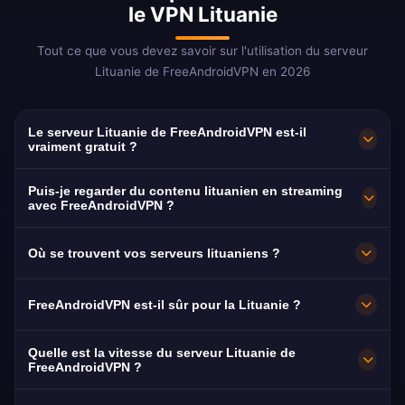
le VPN Lituanie
Tout ce que vous devez savoir sur l'utilisation du serveur
Lituanie de FreeAndroidVPN en 2026
Le serveur Lituanie de FreeAndroidVPN est-il
vraiment gratuit ?
Oui ! Le serveur Lituanie de FreeAndroidVPN
Puis-je regarder du contenu lituanien en streaming
est 100% gratuit, sans frais cachés, sans
avec FreeAndroidVPN ?
période d'essai et sans carte de crédit requise.
Notre VPN Lituanie est optimisé pour LRT et
Où se trouvent vos serveurs lituaniens ?
Essentiel pour les plus d'1 million de Lituaniens
TV3 avec un streaming HD fluide en langue
de la diaspora dans le monde entier.
lituanienne.
FreeAndroidVPN dispose de plusieurs serveurs
FreeAndroidVPN est-il sûr pour la Lituanie ?
haute vitesse en Lituanie à Vilnius, Kaunas,
Klaipeda. Tous les serveurs offrent des
Absolument. Chiffrement AES-256 sans
Quelle est la vitesse du serveur Lituanie de
connexions 10Gbps pour une vitesse
journaux. Protection RGPD de l'UE avec des
FreeAndroidVPN ?
maximale. Vous pouvez sélectionner votre ville
garanties de données lituaniennes.
Serveurs 10Gbps. La vitesse moyenne de la