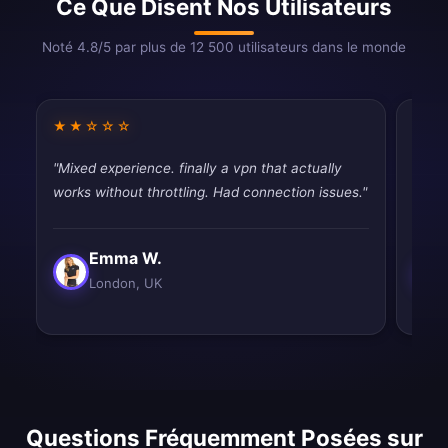
Ce Que Disent Nos Utilisateurs
Noté 4.8/5 par plus de 12 500 utilisateurs dans le monde
★★☆☆☆
★★
"Mixed experience. finally a vpn that actually
"Pret
works without throttling. Had connection issues."
thoug
Emma W.
London, UK
Questions Fréquemment Posées sur