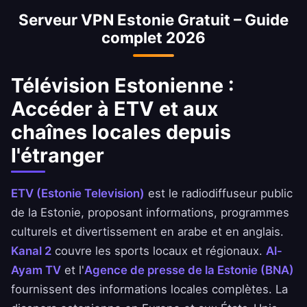
Serveur VPN Estonie Gratuit – Guide
aux applications de la Banque Nationale de
complet 2026
Estonie, d'Ahli United Bank et de BBK.
Télévision Estonienne :
Accéder à ETV et aux
chaînes locales depuis
l'étranger
ETV (Estonie Television)
est le radiodiffuseur public
de la Estonie, proposant informations, programmes
culturels et divertissement en arabe et en anglais.
Kanal 2
couvre les sports locaux et régionaux.
Al-
Ayam TV
et l'
Agence de presse de la Estonie (BNA)
fournissent des informations locales complètes. La