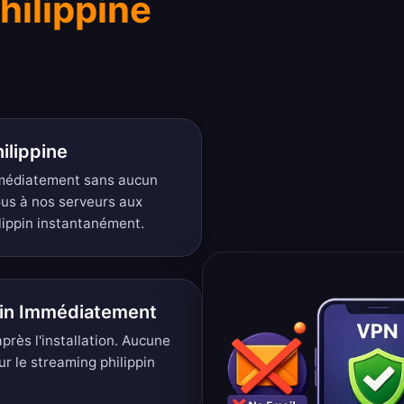
hilippine
ilippine
mmédiatement sans aucun
ous à nos serveurs aux
lippin instantanément.
pin Immédiatement
rès l'installation. Aucune
ur le streaming philippin