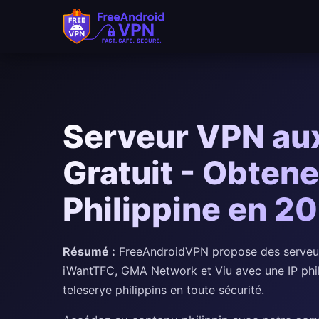
Passer au contenu principal
Serveur VPN aux
Gratuit - Obtene
Philippine en 2
Résumé :
FreeAndroidVPN propose des serveurs
iWantTFC, GMA Network et Viu avec une IP phili
teleserye philippins en toute sécurité.